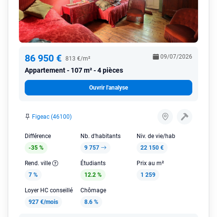
86 950 €
09/07/2026
813 €/m²
Appartement
107 m² - 4 pièces
Ouvrir l'analyse
Figeac (46100)
Différence
Nb. d'habitants
Niv. de vie/hab
-35 %
9 757
22 150 €
Rend. ville
Étudiants
Prix au m²
7 %
12.2 %
1 259
Loyer HC conseillé
Chômage
927 €/mois
8.6 %