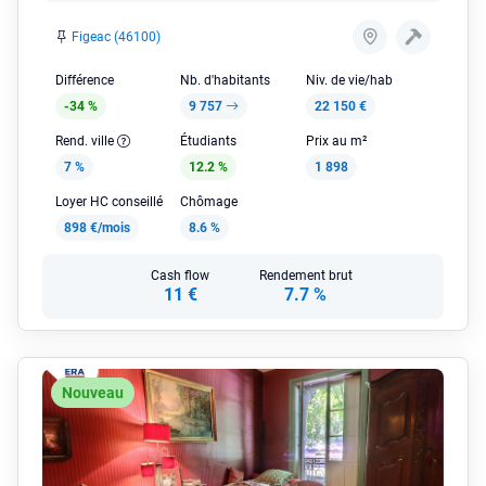
Figeac (46100)
Différence
Nb. d'habitants
Niv. de vie/hab
-34 %
9 757
22 150 €
Rend. ville
Étudiants
Prix au m²
7 %
12.2 %
1 898
Loyer HC conseillé
Chômage
898 €/mois
8.6 %
Cash flow
Rendement brut
11 €
7.7 %
Nouveau