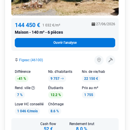
144 450 €
27/06/2026
1 032 €/m²
Maison
140 m² - 6 pièces
Ouvrir l'analyse
Figeac (46100)
Différence
Nb. d'habitants
Niv. de vie/hab
-41 %
9 757
22 150 €
Rend. ville
Étudiants
Prix au m²
7 %
12.2 %
1 755
Loyer HC conseillé
Chômage
1 046 €/mois
8.6 %
Cash flow
Rendement brut
52 €
8.0 %