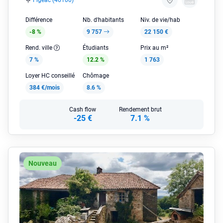
Figeac (46100)
Différence
Nb. d'habitants
Niv. de vie/hab
-8 %
9 757
22 150 €
Rend. ville
Étudiants
Prix au m²
7 %
12.2 %
1 763
Loyer HC conseillé
Chômage
384 €/mois
8.6 %
Cash flow
Rendement brut
-25 €
7.1 %
Nouveau