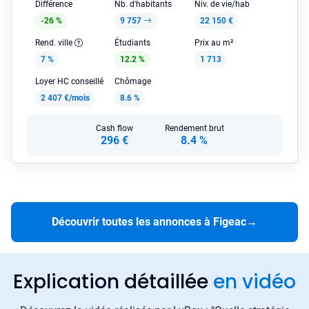
Différence
Nb. d'habitants
Niv. de vie/hab
-26 %
9 757
22 150 €
Rend. ville
Étudiants
Prix au m²
7 %
12.2 %
1 713
Loyer HC conseillé
Chômage
2 407 €/mois
8.6 %
Cash flow
Rendement brut
296 €
8.4 %
Découvrir toutes les annonces à Figeac
→
Explication détaillée
en vidéo