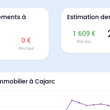
ements à
Estimation de
1 609 €
0 €
Prix bas
Prix haut
immobilier à Cajarc