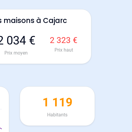
s maisons à Cajarc
2 034 €
2 323 €
Prix haut
Prix moyen
1 119
Habitants