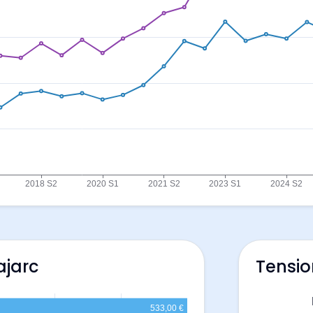
ajarc
Tensio