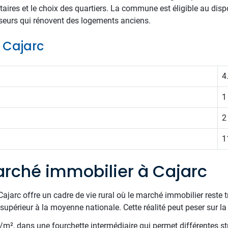
ataires et le choix des quartiers. La commune est éligible au dis
sseurs qui rénovent des logements anciens.
e Cajarc
4
1
2
1
rché immobilier à Cajarc
jarc offre un cadre de vie rural où le marché immobilier reste t
upérieur à la moyenne nationale. Cette réalité peut peser sur la 
€/m², dans une fourchette intermédiaire qui permet différentes st