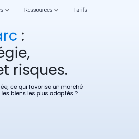
és
Ressources
Tarifs
arc
:
égie,
t risques.
gée, ce qui favorise un marché
 les biens les plus adaptés ?