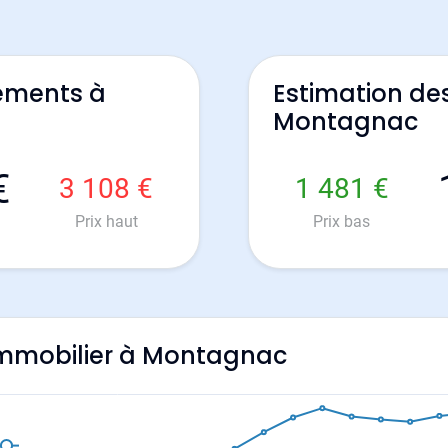
ements à
Estimation de
Montagnac
€
3 108 €
1 481 €
Prix haut
Prix bas
l'immobilier à Montagnac