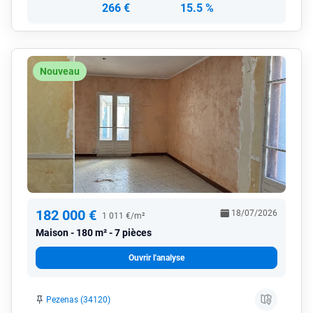
266 €
15.5 %
Nouveau
182 000 €
18/07/2026
1 011 €/m²
Maison
180 m² - 7 pièces
Ouvrir l'analyse
Pezenas (34120)