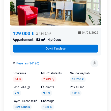
129 000 €
04/08/2026
2 434 €/m²
Appartement
53 m² - 4 pièces
Ouvrir l'analyse
Pezenas (34120)
Différence
Nb. d'habitants
Niv. de vie/hab
34 %
7 789
18 750 €
Rend. ville
Étudiants
Prix au m²
7 %
9.6 %
1 818
Loyer HC conseillé
Chômage
869 €/mois
13.0 %