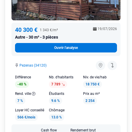
40 300 €
19/07/2026
1 343 €/m²
Autre
30 m² - 3 pièces
Ouvrir l'analyse
Pezenas (34120)
Différence
Nb. d'habitants
Niv. de vie/hab
-40 %
7 789
18 750 €
Rend. ville
Étudiants
Prix au m²
7 %
9.6 %
2 254
Loyer HC conseillé
Chômage
566 €/mois
13.0 %
Cash flow
Rendement brut