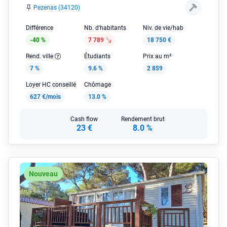
Pezenas (34120)
Différence
Nb. d'habitants
Niv. de vie/hab
-40 %
7 789
18 750 €
Rend. ville
Étudiants
Prix au m²
7 %
9.6 %
2 859
Loyer HC conseillé
Chômage
627 €/mois
13.0 %
Cash flow
Rendement brut
23 €
8.0 %
Nouveau