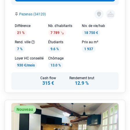
Pezenas (34120)
Différence
Nb. d'habitants
Niv. de vie/hab
21 %
7 789
18 750 €
Rend. ville
Étudiants
Prix au m²
7 %
9.6 %
1 937
Loyer HC conseillé
Chômage
930 €/mois
13.0 %
Cash flow
Rendement brut
315 €
12.9 %
Nouveau