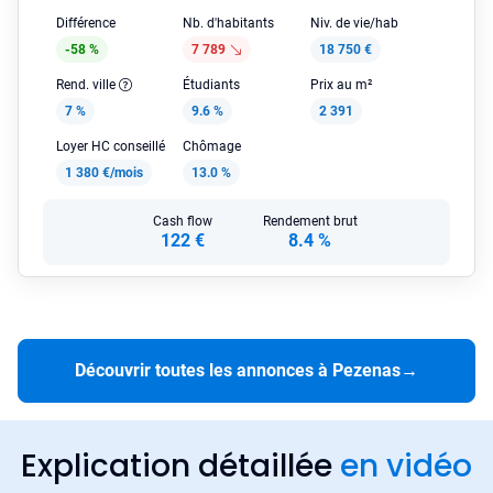
Différence
Nb. d'habitants
Niv. de vie/hab
-58 %
7 789
18 750 €
Rend. ville
Étudiants
Prix au m²
7 %
9.6 %
2 391
Loyer HC conseillé
Chômage
1 380 €/mois
13.0 %
Cash flow
Rendement brut
122 €
8.4 %
Découvrir toutes les annonces à Pezenas
→
Explication détaillée
en vidéo