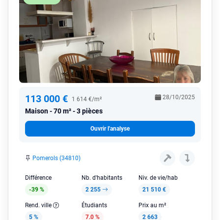
113 000 €
28/10/2025
1 614 €/m²
Maison
70 m² - 3 pièces
Ouvrir l'analyse
Pomerols (34810)
Différence
Nb. d'habitants
Niv. de vie/hab
-39 %
2 255
21 510 €
Rend. ville
Étudiants
Prix au m²
5 %
7.0 %
2 663