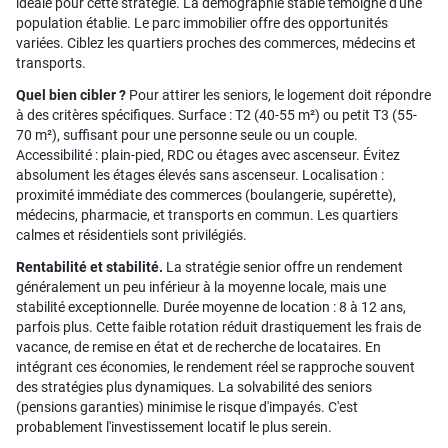
idéale pour cette stratégie. La démographie stable témoigne d'une
population établie. Le parc immobilier offre des opportunités
variées. Ciblez les quartiers proches des commerces, médecins et
transports.
Quel bien cibler ?
Pour attirer les seniors, le logement doit répondre
à des critères spécifiques. Surface : T2 (40-55 m²) ou petit T3 (55-
70 m²), suffisant pour une personne seule ou un couple.
Accessibilité : plain-pied, RDC ou étages avec ascenseur. Évitez
absolument les étages élevés sans ascenseur. Localisation :
proximité immédiate des commerces (boulangerie, supérette),
médecins, pharmacie, et transports en commun. Les quartiers
calmes et résidentiels sont privilégiés.
Rentabilité et stabilité.
La stratégie senior offre un rendement
généralement un peu inférieur à la moyenne locale, mais une
stabilité exceptionnelle. Durée moyenne de location : 8 à 12 ans,
parfois plus. Cette faible rotation réduit drastiquement les frais de
vacance, de remise en état et de recherche de locataires. En
intégrant ces économies, le rendement réel se rapproche souvent
des stratégies plus dynamiques. La solvabilité des seniors
(pensions garanties) minimise le risque d'impayés. C'est
probablement l'investissement locatif le plus serein.