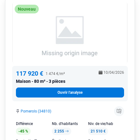
Nouveau
117 920 €
10/04/2026
1 474 €/m²
Maison
80 m² - 3 pièces
Ouvrir l'analyse
Pomerols (34810)
Différence
Nb. d'habitants
Niv. de vie/hab
-45 %
2 255
21 510 €