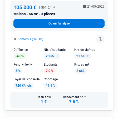
105 000 €
21/05/2026
1 591 €/m²
Maison
66 m² - 3 pièces
Ouvrir l'analyse
Pomerols (34810)
Différence
Nb. d'habitants
Niv. de vie/hab
-40 %
2 255
21 510 €
Rend. ville
Étudiants
Prix au m²
5 %
7.0 %
2 663
Loyer HC conseillé
Chômage
720 €/mois
11.1 %
Cash flow
Rendement brut
1 €
7.6 %