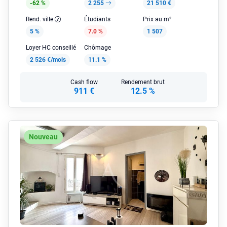
-62 %
2 255
21 510 €
Rend. ville
Étudiants
Prix au m²
5 %
7.0 %
1 507
Loyer HC conseillé
Chômage
2 526 €/mois
11.1 %
Cash flow
Rendement brut
911 €
12.5 %
Nouveau