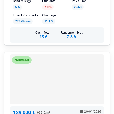
Rend. ville
Étudiants
Prix au m²
5 %
7.0 %
2 663
Loyer HC conseillé
Chômage
779 €/mois
11.1 %
Cash flow
Rendement brut
-25 €
7.3 %
Nouveau
129 000 €
20/01/2026
992 €/m²