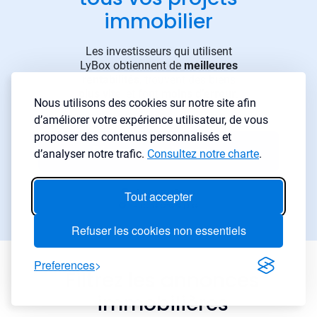
immobilier
Les investisseurs qui utilisent
LyBox obtiennent de
meilleures
rentabilités
, trouvent des biens
plus vite
, et font
moins d’erreur
.
Nous utilisons des cookies sur notre site afin
d’améliorer votre expérience utilisateur, de vous
proposer des contenus personnalisés et
Démarrer gratuitement
→
d’analyser notre trafic.
Consultez notre charte
.
Essai gratuit 7 jours
Tout accepter
Aucune carte requise
Refuser les cookies non essentiels
Preferences
Filtrez les annonces
immobilières