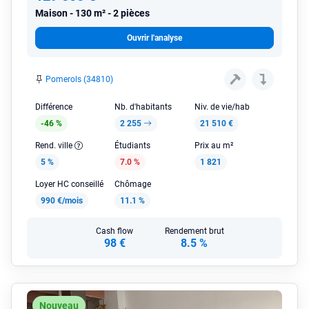
Maison
130 m² - 2 pièces
Ouvrir l'analyse
Pomerols (34810)
Différence
Nb. d'habitants
Niv. de vie/hab
-46 %
2 255
21 510 €
Rend. ville
Étudiants
Prix au m²
5 %
7.0 %
1 821
Loyer HC conseillé
Chômage
990 €/mois
11.1 %
Cash flow
Rendement brut
98 €
8.5 %
Nouveau