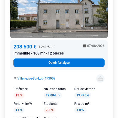
208 500 €
07/08/2026
1 241 €/m²
Immeuble
168 m² - 12 pièces
Ouvrir l'analyse
Villeneuve-Sur-Lot (47300)
Différence
Nb. d'habitants
Niv. de vie/hab
13 %
22 004
19 420 €
Rend. ville
Étudiants
Prix au m²
11 %
7.5 %
1 097