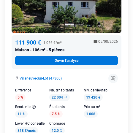
111 900 €
05/08/2026
1 056 €/m²
Maison
106 m² - 5 pièces
Ouvrir l'analyse
Villeneuve-Sur-Lot (47300)
Différence
Nb. d'habitants
Niv. de vie/hab
5 %
22 004
19 420 €
Rend. ville
Étudiants
Prix au m²
11 %
7.5 %
1 008
Loyer HC conseillé
Chômage
818 €/mois
12.0 %