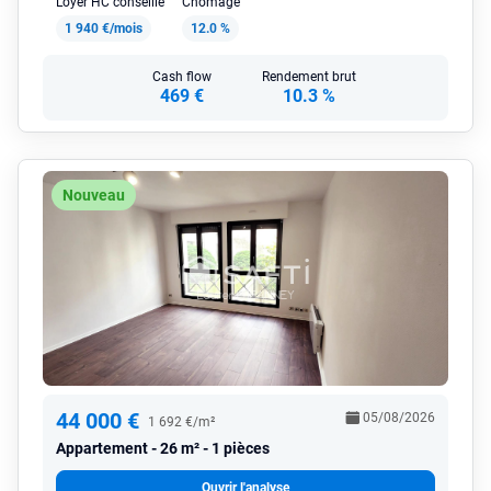
Loyer HC conseillé
Chômage
1 940 €/mois
12.0 %
Cash flow
Rendement brut
469 €
10.3 %
Nouveau
44 000 €
05/08/2026
1 692 €/m²
Appartement
26 m² - 1 pièces
Ouvrir l'analyse