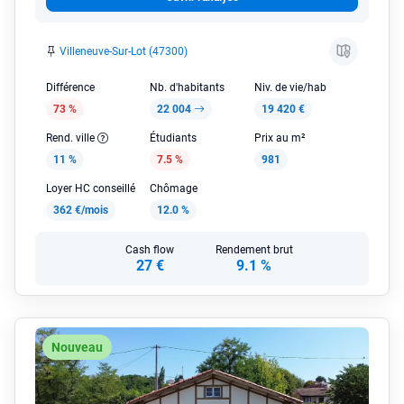
Villeneuve-Sur-Lot (47300)
Différence
Nb. d'habitants
Niv. de vie/hab
73 %
22 004
19 420 €
Rend. ville
Étudiants
Prix au m²
11 %
7.5 %
981
Loyer HC conseillé
Chômage
362 €/mois
12.0 %
Cash flow
Rendement brut
27 €
9.1 %
Nouveau