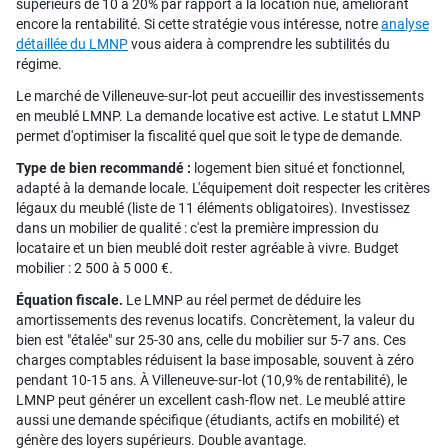
supérieurs de 10 à 20% par rapport à la location nue, améliorant
encore la rentabilité. Si cette stratégie vous intéresse, notre
analyse
détaillée du LMNP
vous aidera à comprendre les subtilités du
régime.
Le marché de Villeneuve-sur-lot peut accueillir des investissements
en meublé LMNP. La demande locative est active. Le statut LMNP
permet d'optimiser la fiscalité quel que soit le type de demande.
Type de bien recommandé :
logement bien situé et fonctionnel,
adapté à la demande locale. L'équipement doit respecter les critères
légaux du meublé (liste de 11 éléments obligatoires). Investissez
dans un mobilier de qualité : c'est la première impression du
locataire et un bien meublé doit rester agréable à vivre. Budget
mobilier : 2 500 à 5 000 €.
Équation fiscale.
Le LMNP au réel permet de déduire les
amortissements des revenus locatifs. Concrètement, la valeur du
bien est "étalée" sur 25-30 ans, celle du mobilier sur 5-7 ans. Ces
charges comptables réduisent la base imposable, souvent à zéro
pendant 10-15 ans. À Villeneuve-sur-lot (10,9% de rentabilité), le
LMNP peut générer un excellent cash-flow net. Le meublé attire
aussi une demande spécifique (étudiants, actifs en mobilité) et
génère des loyers supérieurs. Double avantage.