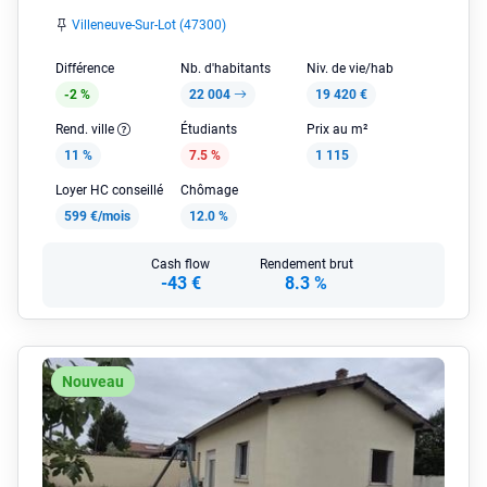
Villeneuve-Sur-Lot (47300)
Différence
Nb. d'habitants
Niv. de vie/hab
-2 %
22 004
19 420 €
Rend. ville
Étudiants
Prix au m²
11 %
7.5 %
1 115
Loyer HC conseillé
Chômage
599 €/mois
12.0 %
Cash flow
Rendement brut
-43 €
8.3 %
Nouveau