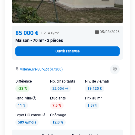
85 000 €
05/08/2026
1 214 €/m²
Maison
70 m² - 3 pièces
Ouvrir l'analyse
Villeneuve-Sur-Lot (47300)
Différence
Nb. d'habitants
Niv. de vie/hab
-23 %
22 004
19 420 €
Rend. ville
Étudiants
Prix au m²
11 %
7.5 %
1 574
Loyer HC conseillé
Chômage
589 €/mois
12.0 %