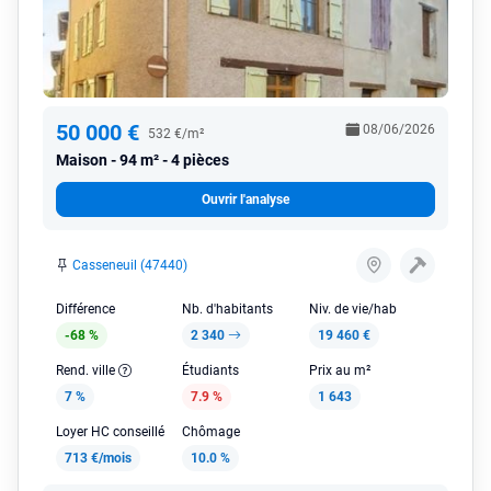
50 000 €
08/06/2026
532 €/m²
Maison
94 m² - 4 pièces
Ouvrir l'analyse
Casseneuil (47440)
Différence
Nb. d'habitants
Niv. de vie/hab
-68 %
2 340
19 460 €
Rend. ville
Étudiants
Prix au m²
7 %
7.9 %
1 643
Loyer HC conseillé
Chômage
713 €/mois
10.0 %