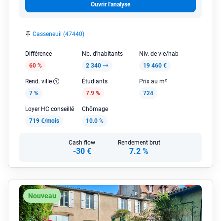
Ouvrir l'analyse
Casseneuil (47440)
Différence
Nb. d'habitants
Niv. de vie/hab
60 %
2 340
19 460 €
Rend. ville
Étudiants
Prix au m²
7 %
7.9 %
724
Loyer HC conseillé
Chômage
719 €/mois
10.0 %
Cash flow
Rendement brut
-30 €
7.2 %
Nouveau