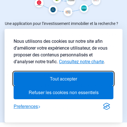
Une application pour l’investissement immobilier et la recherche ?
Votre recherche immobilière peut maintenant commencer. Notre
agrégateur d’annonces immobilières sélectionne pour vous les
Nous utilisons des cookies sur notre site afin
annonces correspondants à vos critères. Retrouvez les résultats
d’améliorer votre expérience utilisateur, de vous
où que vous soyez grâce à notre application mobile
proposer des contenus personnalisés et
d’analyser notre trafic.
Consultez notre charte
.
LyBox met à votre disposition un agrégateur d'annonces
immobilières qui vous permet de rechercher les annonces de plus
de 1500 sites immobilier en un seul endroit.
Tout accepter
Trouvez maintenant votre prochain bien rentable avec le seul outil
Refuser les cookies non essentiels
tout-en-un pour les investisseurs immobiliers.
Preferences
Commencer une recherche
→