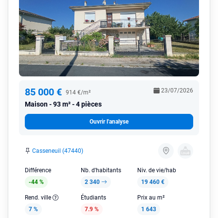
85 000 €
23/07/2026
914 €/m²
Maison
93 m² - 4 pièces
Ouvrir l'analyse
Casseneuil (47440)
Différence
Nb. d'habitants
Niv. de vie/hab
-44 %
2 340
19 460 €
Rend. ville
Étudiants
Prix au m²
7 %
7.9 %
1 643