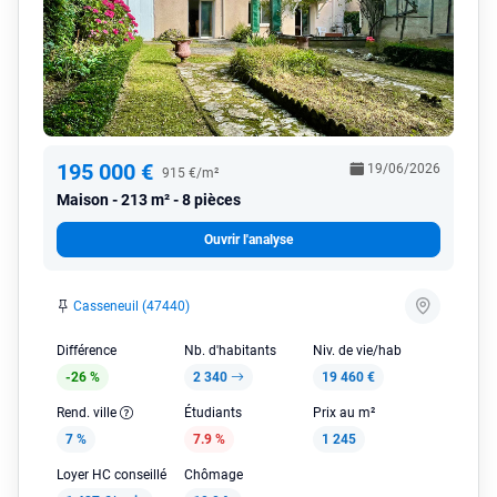
195 000 €
19/06/2026
915 €/m²
Maison
213 m² - 8 pièces
Ouvrir l'analyse
Casseneuil (47440)
Différence
Nb. d'habitants
Niv. de vie/hab
-26 %
2 340
19 460 €
Rend. ville
Étudiants
Prix au m²
7 %
7.9 %
1 245
Loyer HC conseillé
Chômage