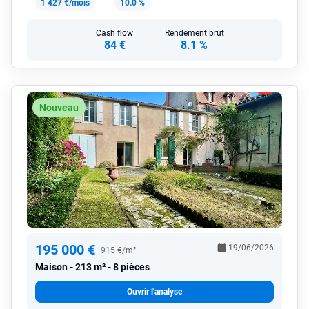
1 427 €/mois
10.0 %
Cash flow
Rendement brut
84 €
8.1 %
Nouveau
195 000 €
19/06/2026
915 €/m²
Maison
213 m² - 8 pièces
Ouvrir l'analyse