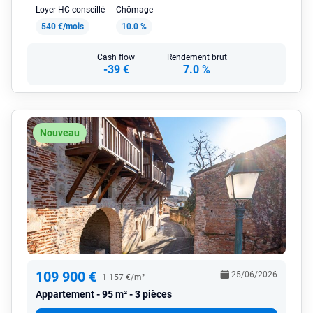
Loyer HC conseillé
Chômage
540 €/mois
10.0 %
Cash flow
Rendement brut
-39 €
7.0 %
Nouveau
109 900 €
25/06/2026
1 157 €/m²
Appartement
95 m² - 3 pièces