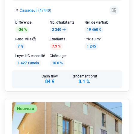
Casseneuil (47440)
Différence
Nb. d'habitants
Niv. de vie/hab
-26 %
2 340
19 460 €
Rend. ville
Étudiants
Prix au m²
7 %
7.9 %
1 245
Loyer HC conseillé
Chômage
1 427 €/mois
10.0 %
Cash flow
Rendement brut
84 €
8.1 %
Nouveau