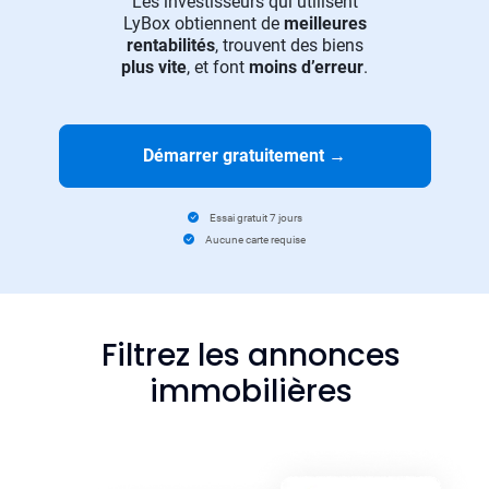
Les investisseurs qui utilisent
LyBox obtiennent de
meilleures
rentabilités
, trouvent des biens
plus vite
, et font
moins d’erreur
.
Démarrer gratuitement
→
Essai gratuit 7 jours
Aucune carte requise
Filtrez les annonces
immobilières