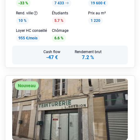
-33 %
7 433
19 600 €
Rend. ville
Étudiants
Prix au m²
10 %
5.7 %
1 220
Loyer HC conseillé
Chômage
955 €/mois
6.6 %
Cash flow
Rendement brut
-47 €
7.2 %
Nouveau