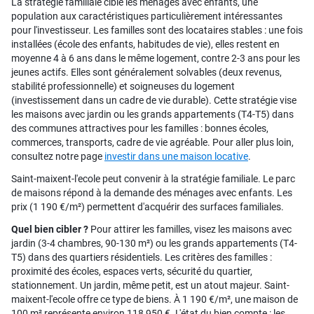
La stratégie familiale cible les ménages avec enfants, une
population aux caractéristiques particulièrement intéressantes
pour l'investisseur. Les familles sont des locataires stables : une fois
installées (école des enfants, habitudes de vie), elles restent en
moyenne 4 à 6 ans dans le même logement, contre 2-3 ans pour les
jeunes actifs. Elles sont généralement solvables (deux revenus,
stabilité professionnelle) et soigneuses du logement
(investissement dans un cadre de vie durable). Cette stratégie vise
les maisons avec jardin ou les grands appartements (T4-T5) dans
des communes attractives pour les familles : bonnes écoles,
commerces, transports, cadre de vie agréable. Pour aller plus loin,
consultez notre page
investir dans une maison locative
.
Saint-maixent-l'ecole peut convenir à la stratégie familiale. Le parc
de maisons répond à la demande des ménages avec enfants. Les
prix (1 190 €/m²) permettent d'acquérir des surfaces familiales.
Quel bien cibler ?
Pour attirer les familles, visez les maisons avec
jardin (3-4 chambres, 90-130 m²) ou les grands appartements (T4-
T5) dans des quartiers résidentiels. Les critères des familles :
proximité des écoles, espaces verts, sécurité du quartier,
stationnement. Un jardin, même petit, est un atout majeur. Saint-
maixent-l'ecole offre ce type de biens. À 1 190 €/m², une maison de
100 m² représente environ 118 950 €. L'état du bien compte : les