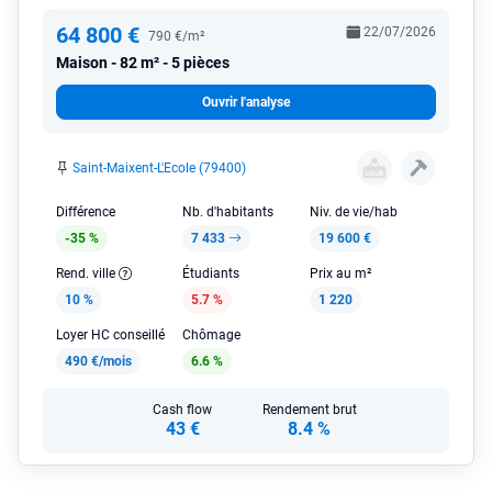
64 800 €
22/07/2026
790 €/m²
Maison
82 m² - 5 pièces
Ouvrir l'analyse
Saint-Maixent-L'Ecole (79400)
Différence
Nb. d'habitants
Niv. de vie/hab
-35 %
7 433
19 600 €
Rend. ville
Étudiants
Prix au m²
10 %
5.7 %
1 220
Loyer HC conseillé
Chômage
490 €/mois
6.6 %
Cash flow
Rendement brut
43 €
8.4 %