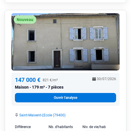
Nouveau
147 000 €
30/07/2026
821 €/m²
Maison
179 m² - 7 pièces
Ouvrir l'analyse
Saint-Maixent-L'Ecole (79400)
Différence
Nb. d'habitants
Niv. de vie/hab