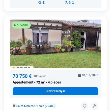
-3 €
7.6 %
Nouveau
70 750 €
01/08/2026
983 €/m²
Appartement
72 m² - 4 pièces
Ouvrir l'analyse
Saint-Maixent-L'Ecole (79400)