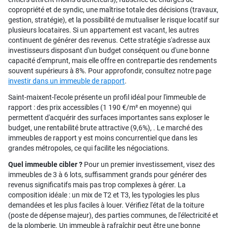
copropriété et de syndic, une maîtrise totale des décisions (travaux,
gestion, stratégie), et la possibilité de mutualiser le risque locatif sur
plusieurs locataires. Si un appartement est vacant, les autres
continuent de générer des revenus. Cette stratégie s'adresse aux
investisseurs disposant d'un budget conséquent ou d'une bonne
capacité d'emprunt, mais elle offre en contrepartie des rendements
souvent supérieurs à 8%. Pour approfondir, consultez notre page
investir dans un immeuble de rapport
.
Saint-maixent-l'ecole présente un profil idéal pour l'immeuble de
rapport : des prix accessibles (1 190 €/m² en moyenne) qui
permettent d'acquérir des surfaces importantes sans exploser le
budget, une rentabilité brute attractive (9,6%), . Le marché des
immeubles de rapport y est moins concurrentiel que dans les
grandes métropoles, ce qui facilite les négociations.
Quel immeuble cibler ?
Pour un premier investissement, visez des
immeubles de 3 à 6 lots, suffisamment grands pour générer des
revenus significatifs mais pas trop complexes à gérer. La
composition idéale : un mix de T2 et T3, les typologies les plus
demandées et les plus faciles à louer. Vérifiez l'état de la toiture
(poste de dépense majeur), des parties communes, de l'électricité et
de la plomberie. Un immeuble à rafraîchir peut être une bonne