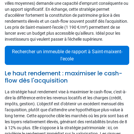
villes moyennes) demande une capacité d'emprunt conséquente ou
un apport significatif. En échange, cette stratégie permet
d'accélérer fortement la constitution de patrimoine grâce à des
rendements élevés et un cash-flow souvent positif dès l'acquisition.
Les prix de Saint-maixent-l'ecole (1 190 €/m²) permettent de se
lancer avec un budget plus accessible qu'ailleurs. Idéal pour les
investisseurs qui veulent passer à l'échelle supérieure.
Rechercher un immeuble de rapport à Saint-maixent-
l'ecole
Le haut rendement : maximiser le cash-
flow dès l'acquisition
La stratégie haut rendement vise à maximiser le cash-flow, c'est-à-
dire la différence entre les revenus locatifs et les charges (crédit,
impôts, gestion). L'objectif est d'obtenir un excédent mensuel dès
l'acquisition, plutôt que d'attendre une hypothétique plus-value à
long terme. Cette approche cible les marchés où les prix sont bas et
les loyers relativement élevés, générant des rentabilités brutes de 8
à 12% ou plus. Elle s'oppose à la stratégie patrimoniale : ici, on
privilégie le rendement immédiat sur la valorisation. Les risques