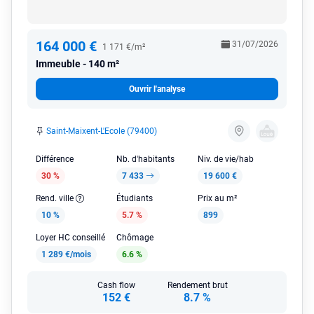
164 000 €
31/07/2026
1 171 €/m²
Immeuble
140 m²
Ouvrir l'analyse
Saint-Maixent-L'Ecole (79400)
Différence
Nb. d'habitants
Niv. de vie/hab
30 %
7 433
19 600 €
Rend. ville
Étudiants
Prix au m²
10 %
5.7 %
899
Loyer HC conseillé
Chômage
1 289 €/mois
6.6 %
Cash flow
Rendement brut
152 €
8.7 %