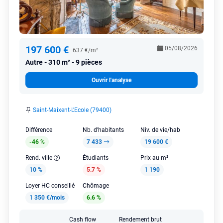
197 600 €
05/08/2026
637 €/m²
Autre
310 m² - 9 pièces
Ouvrir l'analyse
Saint-Maixent-L'Ecole (79400)
Différence
Nb. d'habitants
Niv. de vie/hab
-46 %
7 433
19 600 €
Rend. ville
Étudiants
Prix au m²
10 %
5.7 %
1 190
Loyer HC conseillé
Chômage
1 350 €/mois
6.6 %
Cash flow
Rendement brut