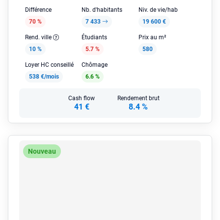
Différence
Nb. d'habitants
Niv. de vie/hab
70 %
7 433
19 600 €
Rend. ville
Étudiants
Prix au m²
10 %
5.7 %
580
Loyer HC conseillé
Chômage
538 €/mois
6.6 %
Cash flow
Rendement brut
41 €
8.4 %
Nouveau