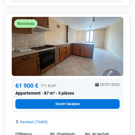
Nouveau
61 900 €
29/07/2026
711 €/m²
Appartement
87 m² - 3 pièces
Ouvrir l'analyse
Nanteuil (79400)
Différence
Nb. d'habitants
Niv. de vie/hab