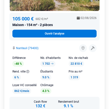
105 000 €
02/08/2026
682 €/m²
Maison
154 m² - 2 pièces
Ouvrir l'analyse
Nanteuil (79400)
Différence
Nb. d'habitants
Niv. de vie/hab
-48 %
1 702
22 810 €
Rend. ville
Étudiants
Prix au m²
6 %
9.0 %
1 319
Loyer HC conseillé
Chômage
862 €/mois
4.3 %
Cash flow
Rendement brut
132 €
9.1 %