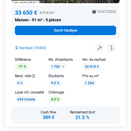
33 650 €
15/07/2025
370 €/m²
Maison
91 m² - 5 pièces
Ouvrir l'analyse
Nanteuil (79400)
Différence
Nb. d'habitants
Niv. de vie/hab
-71 %
1 702
22 810 €
Rend. ville
Étudiants
Prix au m²
6 %
9.0 %
1 264
Loyer HC conseillé
Chômage
654 €/mois
4.3 %
Cash flow
Rendement brut
389 €
21.5 %