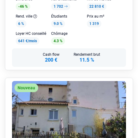
-46 %
1 702
22 810 €
Rend. ville
Étudiants
Prix au m²
6 %
9.0 %
1 319
Loyer HC conseillé
Chômage
641 €/mois
4.3 %
Cash flow
Rendement brut
200 €
11.5 %
Nouveau