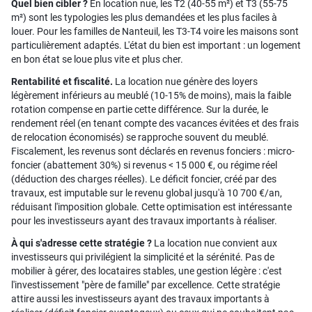
Quel bien cibler ?
En location nue, les T2 (40-55 m²) et T3 (55-75
m²) sont les typologies les plus demandées et les plus faciles à
louer. Pour les familles de Nanteuil, les T3-T4 voire les maisons sont
particulièrement adaptés. L'état du bien est important : un logement
en bon état se loue plus vite et plus cher.
Rentabilité et fiscalité.
La location nue génère des loyers
légèrement inférieurs au meublé (10-15% de moins), mais la faible
rotation compense en partie cette différence. Sur la durée, le
rendement réel (en tenant compte des vacances évitées et des frais
de relocation économisés) se rapproche souvent du meublé.
Fiscalement, les revenus sont déclarés en revenus fonciers : micro-
foncier (abattement 30%) si revenus < 15 000 €, ou régime réel
(déduction des charges réelles). Le déficit foncier, créé par des
travaux, est imputable sur le revenu global jusqu'à 10 700 €/an,
réduisant l'imposition globale. Cette optimisation est intéressante
pour les investisseurs ayant des travaux importants à réaliser.
À qui s'adresse cette stratégie ?
La location nue convient aux
investisseurs qui privilégient la simplicité et la sérénité. Pas de
mobilier à gérer, des locataires stables, une gestion légère : c'est
l'investissement "père de famille" par excellence. Cette stratégie
attire aussi les investisseurs ayant des travaux importants à