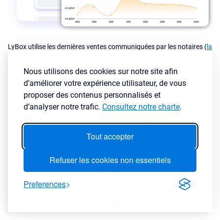
LyBox utilise les dernières ventes communiquées par les notaires (
la
base DVF
) pour calculer les prix moyens par m² dans toutes les
villes et quartiers de France en fonction de la typologie de votre
Nous utilisons des cookies sur notre site afin
bien.
d’améliorer votre expérience utilisateur, de vous
proposer des contenus personnalisés et
Pour investir dans une ville ou dans un secteur en particulier, il est
important de connaître le marché immobilier de la ville. Grâce à
d’analyser notre trafic.
Consultez notre charte
.
LyBox, vous pouvez analyser rapidement les prix au m² de la ville et
leur évolution dans le temps. Dans les grandes villes et metropoles,
Tout accepter
l'analyse des prix immobiliers est faite par quartiers et Iris.
Refuser les cookies non essentiels
Calcul et estimation des
Preferences
loyers