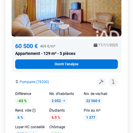
60 500 €
17/11/2025
469 €/m²
Appartement
129 m² - 5 pièces
Ouvrir l'analyse
Pompaire (79200)
Différence
Nb. d'habitants
Niv. de vie/hab
-63 %
2 052
22 560 €
Rend. ville
Étudiants
Prix au m²
6 %
6.9 %
1 277
Loyer HC conseillé
Chômage