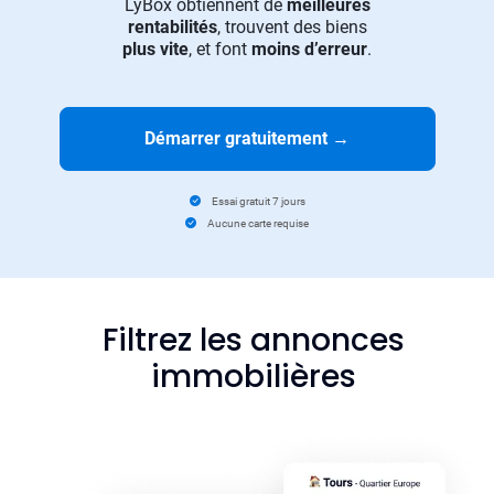
LyBox obtiennent de
meilleures
rentabilités
, trouvent des biens
plus vite
, et font
moins d’erreur
.
Démarrer gratuitement
→
Essai gratuit 7 jours
Aucune carte requise
Filtrez les annonces
immobilières