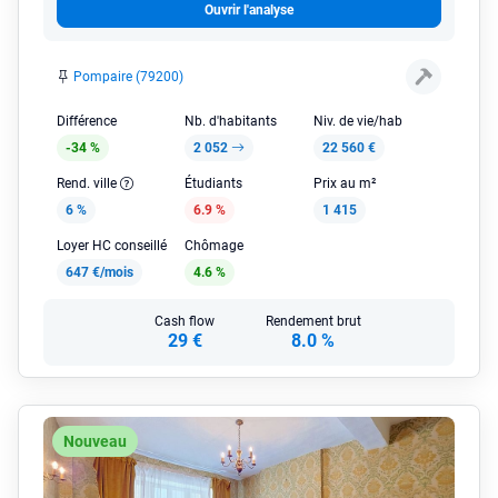
Ouvrir l'analyse
Pompaire (79200)
Différence
Nb. d'habitants
Niv. de vie/hab
-34 %
2 052
22 560 €
Rend. ville
Étudiants
Prix au m²
6 %
6.9 %
1 415
Loyer HC conseillé
Chômage
647 €/mois
4.6 %
Cash flow
Rendement brut
29 €
8.0 %
Nouveau