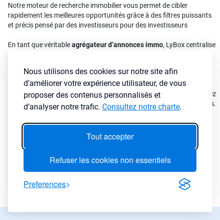
Notre moteur de recherche immobilier vous permet de cibler
rapidement les meilleures opportunités grâce à des filtres puissants
et précis pensé par des investisseurs pour des investisseurs
En tant que véritable
agrégateur d’annonces immo
, LyBox centralise
les offres issues de centaines de sites pour vous éviter de les
consulter une à une.
Nous utilisons des cookies sur notre site afin
d’améliorer votre expérience utilisateur, de vous
Affinez vos résultats avec plus de 30 critères disponibles pour filtrer
par ville, prix, rendement, cash-flow, type de bien ou surface et laissez
proposer des contenus personnalisés et
notre agrégateur immobilier détecter les annonces les plus rentables.
d’analyser notre trafic.
Consultez notre charte
.
Annonces immobilières urgentes
→
Tout accepter
Refuser les cookies non essentiels
Baisses de prix
→
Preferences