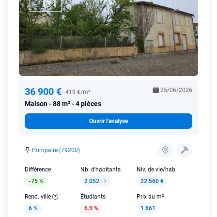
36 900 €
25/06/2026
419 €/m²
Maison
88 m² - 4 pièces
Ouvrir l'analyse
Pompaire (79200)
Différence
Nb. d'habitants
Niv. de vie/hab
-75 %
2 052
22 560 €
Rend. ville
Étudiants
Prix au m²
6 %
6.9 %
1 661