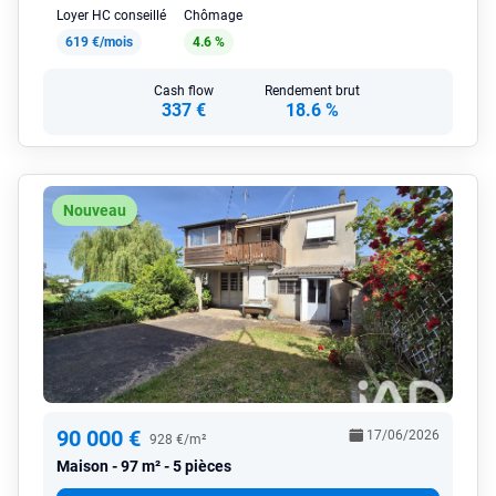
Loyer HC conseillé
Chômage
619 €/mois
4.6 %
Cash flow
Rendement brut
337 €
18.6 %
Nouveau
90 000 €
17/06/2026
928 €/m²
Maison
97 m² - 5 pièces