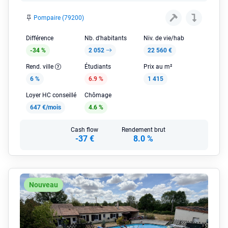
Pompaire (79200)
Différence
Nb. d'habitants
Niv. de vie/hab
-34 %
2 052
22 560 €
Rend. ville
Étudiants
Prix au m²
6 %
6.9 %
1 415
Loyer HC conseillé
Chômage
647 €/mois
4.6 %
Cash flow
Rendement brut
-37 €
8.0 %
Nouveau