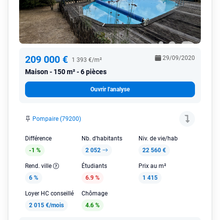
209 000 €
29/09/2020
1 393 €/m²
Maison
150 m² - 6 pièces
Ouvrir l'analyse
Pompaire (79200)
Différence
Nb. d'habitants
Niv. de vie/hab
-1 %
2 052
22 560 €
Rend. ville
Étudiants
Prix au m²
6 %
6.9 %
1 415
Loyer HC conseillé
Chômage
2 015 €/mois
4.6 %