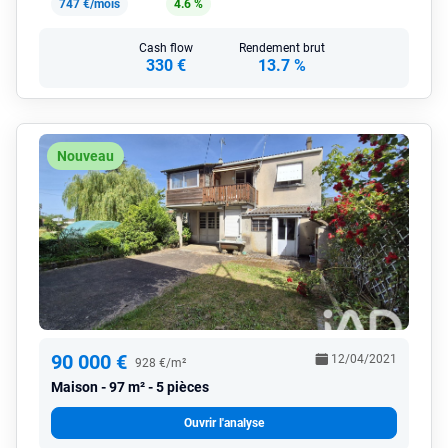
747 €/mois
4.6 %
Cash flow
Rendement brut
330 €
13.7 %
Nouveau
90 000 €
12/04/2021
928 €/m²
Maison
97 m² - 5 pièces
Ouvrir l'analyse