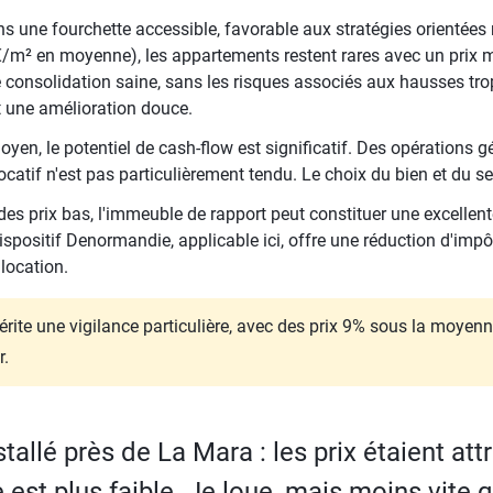
ans une fourchette accessible, favorable aux stratégies orientées
/m² en moyenne), les appartements restent rares avec un prix m
 consolidation saine, sans les risques associés aux hausses trop 
t une amélioration douce.
n, le potentiel de cash-flow est significatif. Des opérations gén
atif n'est pas particulièrement tendu. Le choix du bien et du sec
des prix bas, l'immeuble de rapport peut constituer une excellent
spositif Denormandie, applicable ici, offre une réduction d'impô
location.
rite une vigilance particulière, avec des prix 9% sous la moyenn
r.
tallé près de La Mara : les prix étaient attr
st plus faible. Je loue, mais moins vite 