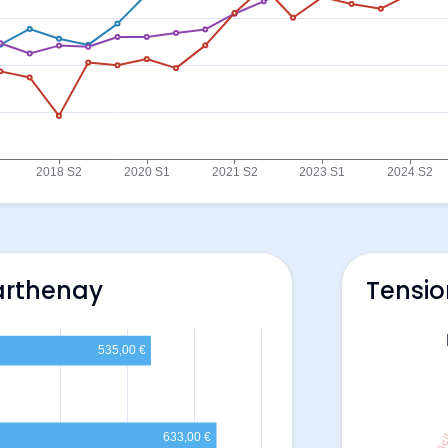
arthenay
Tensio