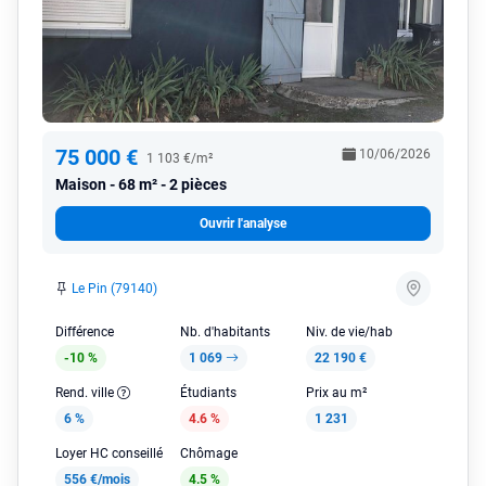
75 000 €
10/06/2026
1 103 €/m²
Maison
68 m² - 2 pièces
Ouvrir l'analyse
Le Pin (79140)
Différence
Nb. d'habitants
Niv. de vie/hab
-10 %
1 069
22 190 €
Rend. ville
Étudiants
Prix au m²
6 %
4.6 %
1 231
Loyer HC conseillé
Chômage
556 €/mois
4.5 %