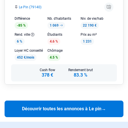
Le Pin (79140)
Différence
Nb. d'habitants
Niv. de vie/hab
-85 %
1 069
22 190 €
Rend. ville
Étudiants
Prix au m²
6 %
4.6 %
1 231
Loyer HC conseillé
Chômage
452 €/mois
4.5 %
Cash flow
Rendement brut
378 €
83.3 %
Découvrir toutes les annonces à Le pin
→