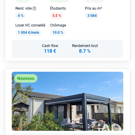
Rend. ville
Étudiants
Prix au m²
4 %
5.5 %
3 084
Loyer HC conseillé
Chômage
1 004 €/mois
10.0 %
Cash flow
Rendement brut
118 €
8.7 %
Nouveau