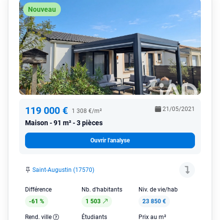
Nouveau
119 000 €
21/05/2021
1 308 €/m²
Maison
91 m² - 3 pièces
Ouvrir l'analyse
Saint-Augustin (17570)
Différence
Nb. d'habitants
Niv. de vie/hab
-61 %
1 503
23 850 €
Rend. ville
Étudiants
Prix au m²