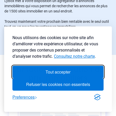
LyBox met à votre disposition un agrégateur d'annonces
immobilières qui vous permet de rechercher les annonces de plus
de 1500 sites immobilier en un seul endroit.
Trouvez maintenant votre prochain bien rentable avec le seul outil
tout-en-un pour les investisseurs immobiliers.
Nous utilisons des cookies sur notre site afin
Commencer une recherche
→
d’améliorer votre expérience utilisateur, de vous
proposer des contenus personnalisés et
d’analyser notre trafic.
Consultez notre charte
.
Estimation et évolution des
Tout accepter
prix immobiliers
Refuser les cookies non essentiels
Preferences