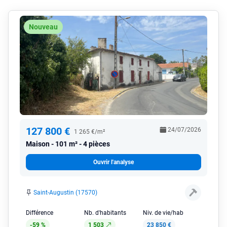
Nouveau
127 800 €
24/07/2026
1 265 €/m²
Maison
101 m² - 4 pièces
Ouvrir l'analyse
Saint-Augustin (17570)
Différence
Nb. d'habitants
Niv. de vie/hab
-59 %
1 503
23 850 €