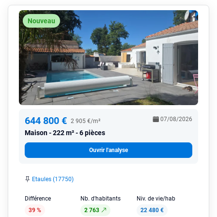
Nouveau
644 800 €
07/08/2026
2 905 €/m²
Maison
222 m² - 6 pièces
Ouvrir l'analyse
Etaules (17750)
Différence
Nb. d'habitants
Niv. de vie/hab
39 %
2 763
22 480 €