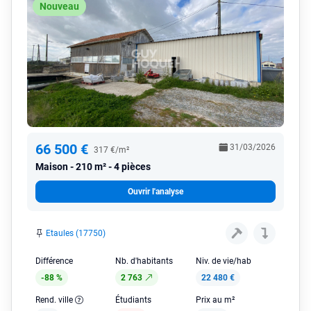
Nouveau
66 500 €
31/03/2026
317 €/m²
Maison
210 m² - 4 pièces
Ouvrir l'analyse
Etaules (17750)
Différence
Nb. d'habitants
Niv. de vie/hab
-88 %
2 763
22 480 €
Rend. ville
Étudiants
Prix au m²