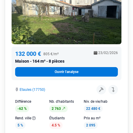
132 000 €
23/02/2026
805 €/m²
Maison
164 m² - 8 pièces
Ouvrir l'analyse
Etaules (17750)
Différence
Nb. d'habitants
Niv. de vie/hab
-62 %
2 763
22 480 €
Rend. ville
Étudiants
Prix au m²
5 %
4.5 %
2 095