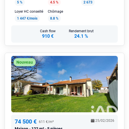
5 %
4.5 %
2 673
Loyer HC conseillé
Chômage
1 447 €/mois
8.8 %
Cash flow
Rendement brut
910 €
24.1 %
Nouveau
74 500 €
25/02/2026
611 €/m²
Maison
122 m² - 5 pièces