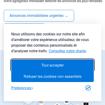
notre agrégateur immobilier détecter les annonces les plus rentables.
Annonces immobilières urgentes
→
Baisses de prix
→
Nous utilisons des cookies sur notre site afin
d’améliorer votre expérience utilisateur, de vous
proposer des contenus personnalisés et
d’analyser notre trafic.
Consultez notre charte
.
Trouvez des bonnes affaires
Tout accepter
où que vous soyez
Refuser les cookies non essentiels
Preferences