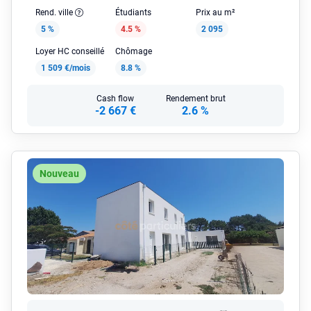
Rend. ville
Étudiants
Prix au m²
5 %
4.5 %
2 095
Loyer HC conseillé
Chômage
1 509 €/mois
8.8 %
Cash flow
Rendement brut
-2 667 €
2.6 %
Nouveau