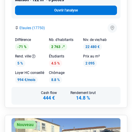
Ouvrir l'analyse
Etaules (17750)
Différence
Nb. d'habitants
Niv. de vie/hab
-71 %
2 763
22 480 €
Rend. ville
Étudiants
Prix au m²
5 %
4.5 %
2 095
Loyer HC conseillé
Chômage
994 €/mois
8.8 %
Cash flow
Rendement brut
444 €
14.8 %
Nouveau