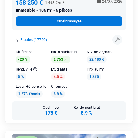
158 250 €
24/07/2026
1 493 €/m²
Immeuble
106 m² - 6 pièces
Ouvrir l'analyse
Etaules (17750)
Différence
Nb. d'habitants
Niv. de vie/hab
-20 %
2 763
22 480 €
Rend. ville
Étudiants
Prix au m²
5 %
4.5 %
1 875
Loyer HC conseillé
Chômage
1 278 €/mois
8.8 %
Cash flow
Rendement brut
178 €
8.9 %