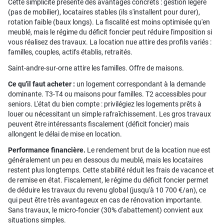
Cette simplicité présente des avantages concrets : gestion légère
(pas de mobilier), locataires stables (ils s'installent pour durer),
rotation faible (baux longs). La fiscalité est moins optimisée qu'en
meublé, mais le régime du déficit foncier peut réduire l'imposition si
vous réalisez des travaux. La location nue attire des profils variés :
familles, couples, actifs établis, retraités.
Saint-andre-sur-orne attire les familles. Offre de maisons.
Ce qu'il faut acheter :
un logement correspondant à la demande
dominante. T3-T4 ou maisons pour familles. T2 accessibles pour
seniors. L'état du bien compte : privilégiez les logements prêts à
louer ou nécessitant un simple rafraîchissement. Les gros travaux
peuvent être intéressants fiscalement (déficit foncier) mais
allongent le délai de mise en location.
Performance financière.
Le rendement brut de la location nue est
généralement un peu en dessous du meublé, mais les locataires
restent plus longtemps. Cette stabilité réduit les frais de vacance et
de remise en état. Fiscalement, le régime du déficit foncier permet
de déduire les travaux du revenu global (jusqu'à 10 700 €/an), ce
qui peut être très avantageux en cas de rénovation importante.
Sans travaux, le micro-foncier (30% d'abattement) convient aux
situations simples.