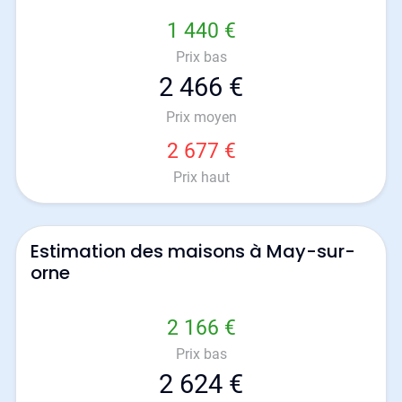
1 440 €
Prix bas
2 466 €
Prix moyen
2 677 €
Prix haut
Estimation des maisons à May-sur-
orne
2 166 €
Prix bas
2 624 €