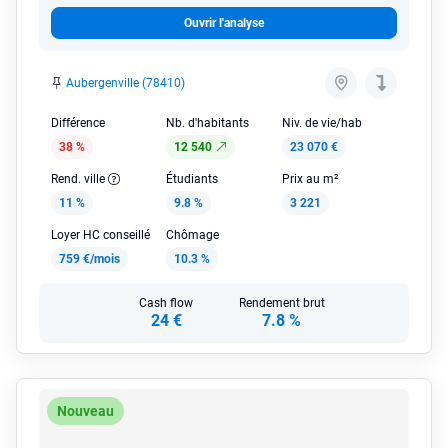
Ouvrir l'analyse
Aubergenville (78410)
Différence
Nb. d'habitants
Niv. de vie/hab
38 %
12 540
23 070 €
Rend. ville
Étudiants
Prix au m²
11 %
9.8 %
3 221
Loyer HC conseillé
Chômage
759 €/mois
10.3 %
Cash flow
Rendement brut
24 €
7.8 %
Nouveau