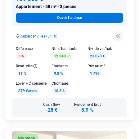
Appartement
58 m² - 3 pièces
Ouvrir l'analyse
Aubergenville (78410)
Différence
Nb. d'habitants
Niv. de vie/hab
5 %
12 540
23 070 €
Rend. ville
Étudiants
Prix au m²
11 %
9.8 %
1 796
Loyer HC conseillé
Chômage
879 €/mois
10.3 %
Cash flow
Rendement brut
-28 €
8.9 %
Nouveau