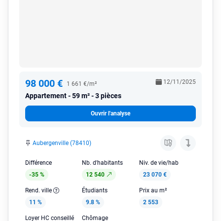
98 000 €
12/11/2025
1 661 €/m²
Appartement
59 m² - 3 pièces
Ouvrir l'analyse
Aubergenville (78410)
Différence
Nb. d'habitants
Niv. de vie/hab
-35 %
12 540
23 070 €
Rend. ville
Étudiants
Prix au m²
11 %
9.8 %
2 553
Loyer HC conseillé
Chômage