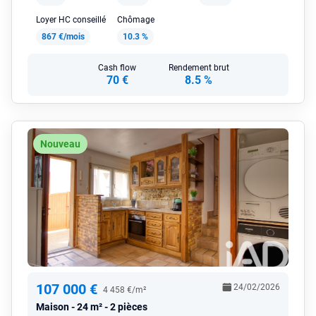
Loyer HC conseillé
Chômage
867 €/mois
10.3 %
Cash flow
Rendement brut
70 €
8.5 %
Nouveau
107 000 €
24/02/2026
4 458 €/m²
Maison
24 m² - 2 pièces