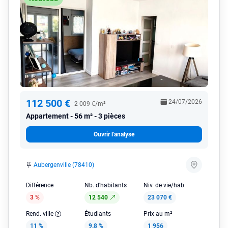
112 500 €
24/07/2026
2 009 €/m²
Appartement
56 m² - 3 pièces
Ouvrir l'analyse
Aubergenville (78410)
Différence
Nb. d'habitants
Niv. de vie/hab
3 %
12 540
23 070 €
Rend. ville
Étudiants
Prix au m²
11 %
9.8 %
1 956