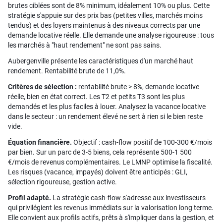
brutes ciblées sont de 8% minimum, idéalement 10% ou plus. Cette
stratégie s'appuie sur des prix bas (petites villes, marchés moins
tendus) et des loyers maintenus à des niveaux corrects par une
demande locative réelle. Elle demande une analyse rigoureuse : tous
les marchés à "haut rendement" ne sont pas sains.
Aubergenville présente les caractéristiques d'un marché haut
rendement. Rentabilité brute de 11,0%.
Critères de sélection :
rentabilité brute > 8%, demande locative
réelle, bien en état correct. Les T2 et petits T3 sont les plus
demandés et les plus faciles à louer. Analysez la vacance locative
dans le secteur : un rendement élevé ne sert à rien si le bien reste
vide.
Équation financière.
Objectif : cash-flow positif de 100-300 €/mois
par bien. Sur un parc de 3-5 biens, cela représente 500-1 500
€/mois de revenus complémentaires. Le LMNP optimise la fiscalité.
Les risques (vacance, impayés) doivent être anticipés : GLI,
sélection rigoureuse, gestion active.
Profil adapté.
La stratégie cash-flow s'adresse aux investisseurs
qui privilégient les revenus immédiats sur la valorisation long terme.
Elle convient aux profils actifs, prêts à s'impliquer dans la gestion, et