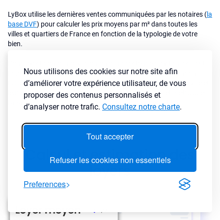
LyBox utilise les dernières ventes communiquées par les notaires (
la
base DVF
) pour calculer les prix moyens par m² dans toutes les
villes et quartiers de France en fonction de la typologie de votre
bien.
Pour investir dans une ville ou dans un secteur en particulier, il est
Nous utilisons des cookies sur notre site afin
important de connaître le marché immobilier de la ville. Grâce à
d’améliorer votre expérience utilisateur, de vous
LyBox, vous pouvez analyser rapidement les prix au m² de la ville et
leur évolution dans le temps. Dans les grandes villes et metropoles,
proposer des contenus personnalisés et
l'analyse des prix immobiliers est faite par quartiers et Iris.
d’analyser notre trafic.
Consultez notre charte
.
Tout accepter
Calcul et estimation des
Refuser les cookies non essentiels
loyers
Preferences