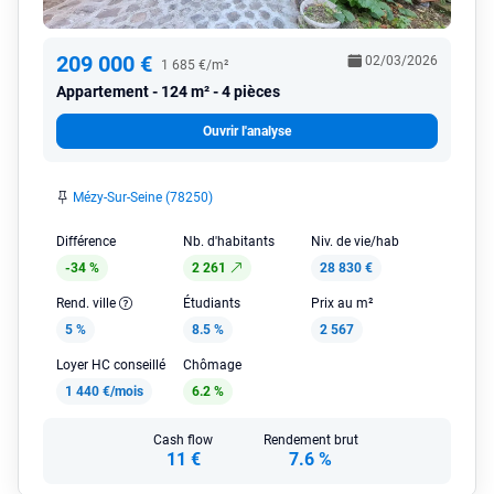
209 000 €
02/03/2026
1 685 €/m²
Appartement
124 m² - 4 pièces
Ouvrir l'analyse
Mézy-Sur-Seine (78250)
Différence
Nb. d'habitants
Niv. de vie/hab
-34 %
2 261
28 830 €
Rend. ville
Étudiants
Prix au m²
5 %
8.5 %
2 567
Loyer HC conseillé
Chômage
1 440 €/mois
6.2 %
Cash flow
Rendement brut
11 €
7.6 %