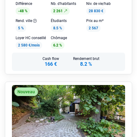
Différence
Nb. d'habitants
Niv. de vie/hab
-48 %
2 261
28 830 €
Rend. ville
Étudiants
Prix au m²
5 %
8.5 %
2 567
Loyer HC conseillé
Chômage
2 580 €/mois
6.2 %
Cash flow
Rendement brut
166 €
8.2 %
Nouveau