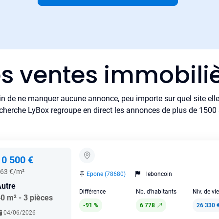
es ventes immobili
in de ne manquer aucune annonce, peu importe sur quel site elle 
cherche LyBox regroupe en direct les annonces de plus de 1500 si
10 500 €
63 €/m²
Epone (78680)
leboncoin
utre
Différence
Nb. d'habitants
Niv. de vi
0 m² - 3 pièces
-91 %
6 778
26 330 
04/06/2026