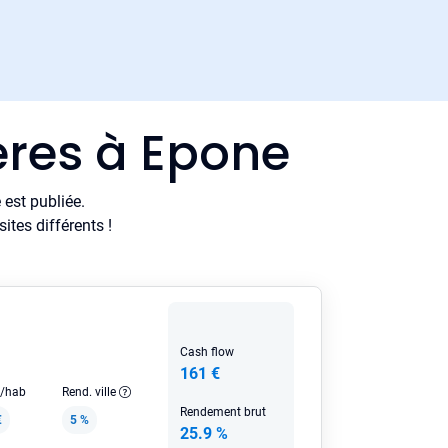
ères à Epone
est publiée.
tes différents !
Cash flow
161 €
e/hab
Rend. ville
Rendement brut
€
5 %
25.9 %