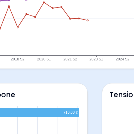
pone
Tensio