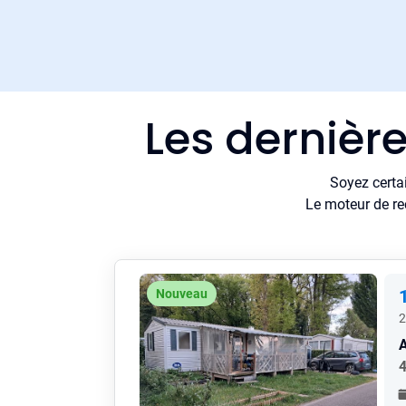
Les dernièr
Soyez certa
Le moteur de re
Nouveau
2
A
4