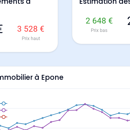
ements à
Estimation de
2 648 €
€
3 528 €
Prix bas
Prix haut
'immobilier à Epone