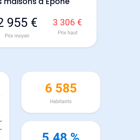
s maisons à Epone
2 955 €
3 306 €
Prix haut
Prix moyen
6 585
Habitants
5.48 %