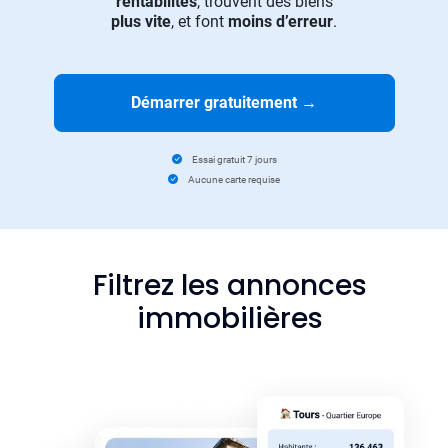
rentabilités
, trouvent des biens
plus vite
, et font
moins d’erreur
.
Démarrer gratuitement
→
Essai gratuit 7 jours
Aucune carte requise
Filtrez les annonces
immobilières