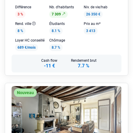
Différence
Nb. d'habitants
Niv. de vie/hab
3 %
7 309
26 350 €
Rend. ville
Étudiants
Prix au m²
8 %
8.1 %
3 413
Loyer HC conseillé
Chômage
689 €/mois
8.7 %
Cash flow
Rendement brut
-11 €
7.7 %
Nouveau