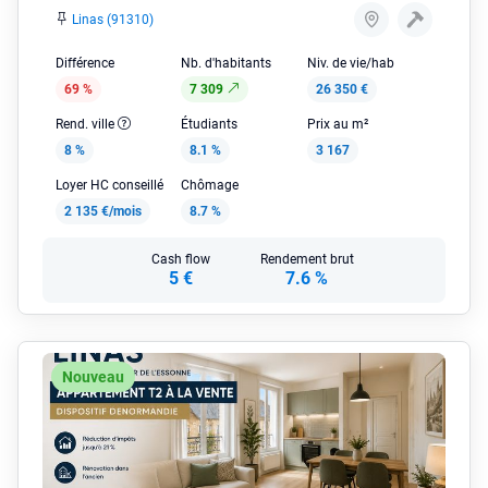
Linas (91310)
Différence
Nb. d'habitants
Niv. de vie/hab
69 %
7 309
26 350 €
Rend. ville
Étudiants
Prix au m²
8 %
8.1 %
3 167
Loyer HC conseillé
Chômage
2 135 €/mois
8.7 %
Cash flow
Rendement brut
5 €
7.6 %
Nouveau