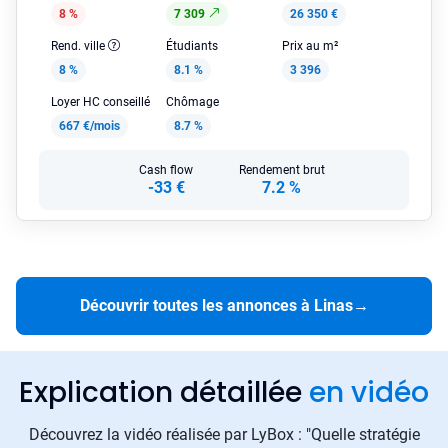
8 %
7 309
26 350 €
Rend. ville
Étudiants
Prix au m²
8 %
8.1 %
3 396
Loyer HC conseillé
Chômage
667 €/mois
8.7 %
Cash flow
Rendement brut
-33 €
7.2 %
Découvrir toutes les annonces à Linas
→
Explication détaillée
en vidéo
Découvrez la vidéo réalisée par LyBox : "Quelle stratégie