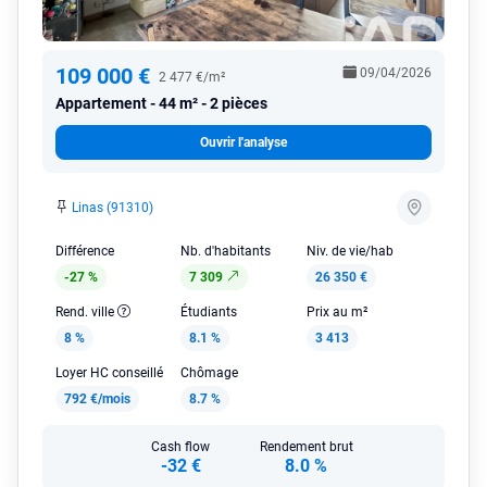
109 000 €
09/04/2026
2 477 €/m²
Appartement
44 m² - 2 pièces
Ouvrir l'analyse
Linas (91310)
Différence
Nb. d'habitants
Niv. de vie/hab
-27 %
7 309
26 350 €
Rend. ville
Étudiants
Prix au m²
8 %
8.1 %
3 413
Loyer HC conseillé
Chômage
792 €/mois
8.7 %
Cash flow
Rendement brut
-32 €
8.0 %