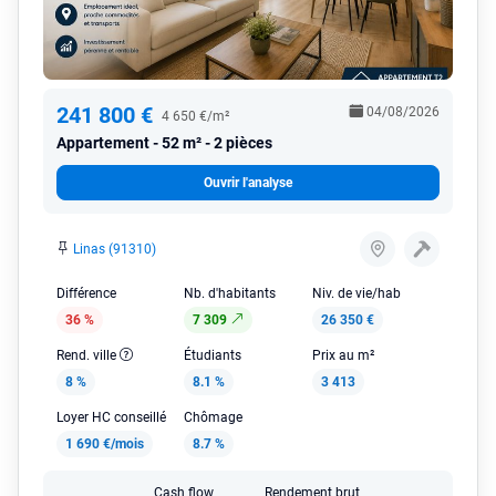
241 800 €
04/08/2026
4 650 €/m²
Appartement
52 m² - 2 pièces
Ouvrir l'analyse
Linas (91310)
Différence
Nb. d'habitants
Niv. de vie/hab
36 %
7 309
26 350 €
Rend. ville
Étudiants
Prix au m²
8 %
8.1 %
3 413
Loyer HC conseillé
Chômage
1 690 €/mois
8.7 %
Cash flow
Rendement brut