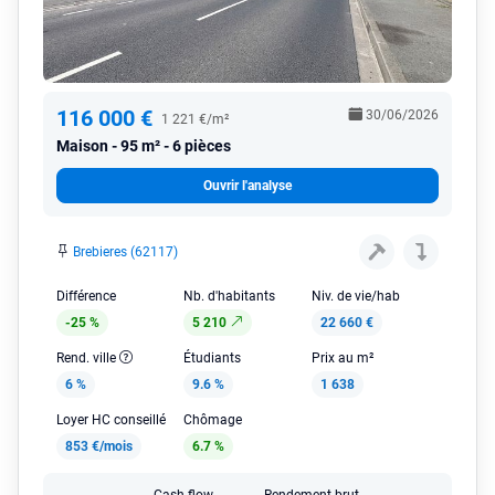
116 000 €
30/06/2026
1 221 €/m²
Maison
95 m² - 6 pièces
Ouvrir l'analyse
Brebieres (62117)
Différence
Nb. d'habitants
Niv. de vie/hab
-25 %
5 210
22 660 €
Rend. ville
Étudiants
Prix au m²
6 %
9.6 %
1 638
Loyer HC conseillé
Chômage
853 €/mois
6.7 %
Cash flow
Rendement brut