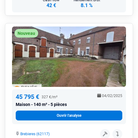
42 €
8.1 %
Nouveau
45 795 €
04/02/2025
327 €/m²
Maison
140 m² - 5 pièces
Ouvrir l'analyse
Brebieres (62117)