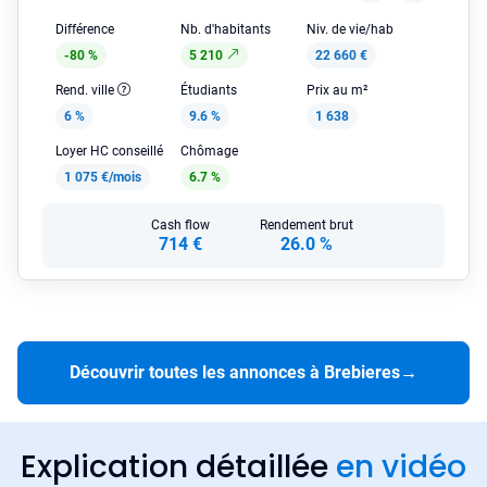
Différence
Nb. d'habitants
Niv. de vie/hab
-80 %
5 210
22 660 €
Rend. ville
Étudiants
Prix au m²
6 %
9.6 %
1 638
Loyer HC conseillé
Chômage
1 075 €/mois
6.7 %
Cash flow
Rendement brut
714 €
26.0 %
Découvrir toutes les annonces à Brebieres
→
Explication détaillée
en vidéo