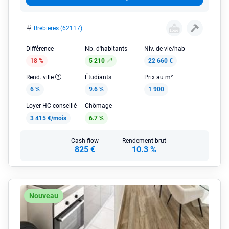
Brebieres (62117)
Différence
Nb. d'habitants
Niv. de vie/hab
18 %
5 210
22 660 €
Rend. ville
Étudiants
Prix au m²
6 %
9.6 %
1 900
Loyer HC conseillé
Chômage
3 415 €/mois
6.7 %
Cash flow
Rendement brut
825 €
10.3 %
Nouveau