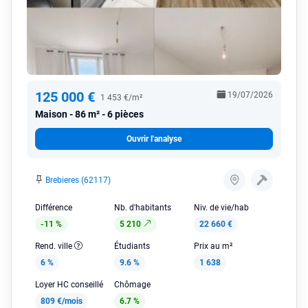
125 000 €
19/07/2026
1 453 €/m²
Maison
86 m² - 6 pièces
Ouvrir l'analyse
Brebieres (62117)
Différence
Nb. d'habitants
Niv. de vie/hab
-11 %
5 210
22 660 €
Rend. ville
Étudiants
Prix au m²
6 %
9.6 %
1 638
Loyer HC conseillé
Chômage
809 €/mois
6.7 %