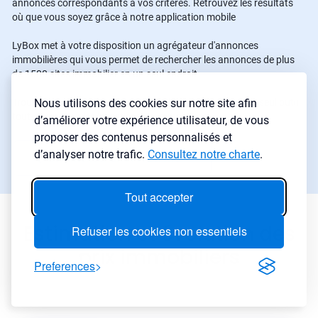
annonces correspondants à vos critères. Retrouvez les résultats
où que vous soyez grâce à notre application mobile
LyBox met à votre disposition un agrégateur d'annonces
immobilières qui vous permet de rechercher les annonces de plus
de 1500 sites immobilier en un seul endroit.
Trouvez maintenant votre prochain bien rentable avec le seul outil
Nous utilisons des cookies sur notre site afin
tout-en-un pour les investisseurs immobiliers.
d’améliorer votre expérience utilisateur, de vous
proposer des contenus personnalisés et
d’analyser notre trafic.
Consultez notre charte
.
Commencer une recherche
→
Tout accepter
Estimation et évolution des
Refuser les cookies non essentiels
prix immobiliers
Preferences