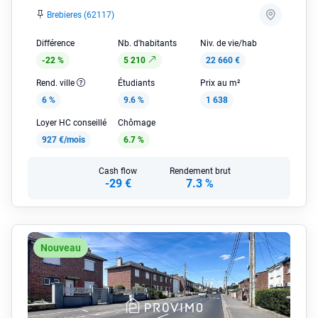
Brebieres (62117)
Différence
Nb. d'habitants
Niv. de vie/hab
-22 %
5 210
22 660 €
Rend. ville
Étudiants
Prix au m²
6 %
9.6 %
1 638
Loyer HC conseillé
Chômage
927 €/mois
6.7 %
Cash flow
Rendement brut
-29 €
7.3 %
Nouveau