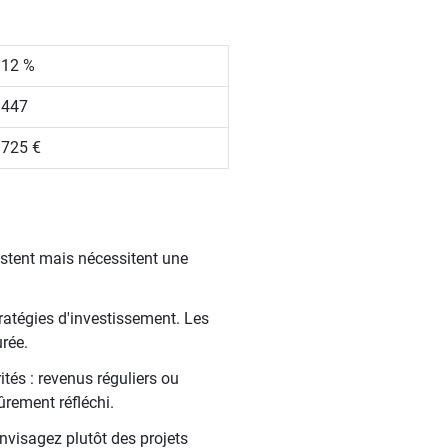
.12 %
 447
 725 €
istent mais nécessitent une
ratégies d'investissement. Les
rée.
tés : revenus réguliers ou
ûrement réfléchi.
nvisagez plutôt des projets