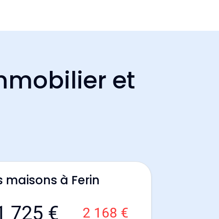
mmobilier et
s maisons à Ferin
1 725 €
2 168 €