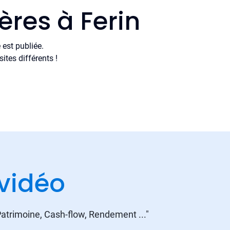
ères à Ferin
est publiée.
tes différents !
vidéo
 Patrimoine, Cash-flow, Rendement ..."