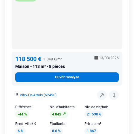
118 500 €
13/03/2026
1 049 €/m²
Maison
113 m² - 8 pièces
Ouvrir l'analyse
Vitry-En-Artois (62490)
Différence
Nb. d'habitants
Niv. de vie/hab
-44 %
4 842
21 590 €
Rend. ville
Étudiants
Prix au m²
6 %
8.6 %
1 867