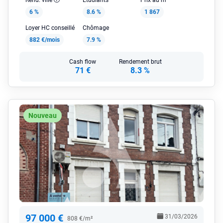
6 %
8.6 %
1 867
Loyer HC conseillé
Chômage
882 €/mois
7.9 %
Cash flow
Rendement brut
71 €
8.3 %
Nouveau
97 000 €
31/03/2026
808 €/m²