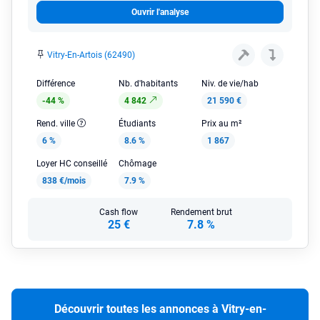
Ouvrir l'analyse
Vitry-En-Artois (62490)
Différence
Nb. d'habitants
Niv. de vie/hab
-44 %
4 842
21 590 €
Rend. ville
Étudiants
Prix au m²
6 %
8.6 %
1 867
Loyer HC conseillé
Chômage
838 €/mois
7.9 %
Cash flow
Rendement brut
25 €
7.8 %
Découvrir toutes les annonces à Vitry-en-