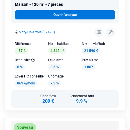
Maison
120 m² - 7 pièces
Ouvrir l'analyse
Vitry-En-Artois (62490)
Différence
Nb. d'habitants
Niv. de vie/hab
-57 %
4 842
21 590 €
Rend. ville
Étudiants
Prix au m²
6 %
8.6 %
1 867
Loyer HC conseillé
Chômage
869 €/mois
7.9 %
Cash flow
Rendement brut
209 €
9.9 %
Nouveau