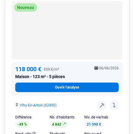
Nouveau
118 000 €
06/06/2026
959 €/m²
Maison
123 m² - 5 pièces
Ouvrir l'analyse
Vitry-En-Artois (62490)
Différence
Nb. d'habitants
Niv. de vie/hab
-49 %
4 842
21 590 €
Rend. ville
Étudiants
Prix au m²