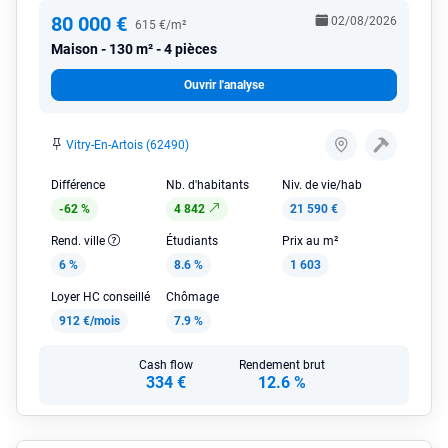
80 000 €
02/08/2026
615 €/m²
Maison
130 m² - 4 pièces
Ouvrir l'analyse
Vitry-En-Artois (62490)
Différence
Nb. d'habitants
Niv. de vie/hab
-62 %
4 842
21 590 €
Rend. ville
Étudiants
Prix au m²
6 %
8.6 %
1 603
Loyer HC conseillé
Chômage
912 €/mois
7.9 %
Cash flow
Rendement brut
334 €
12.6 %