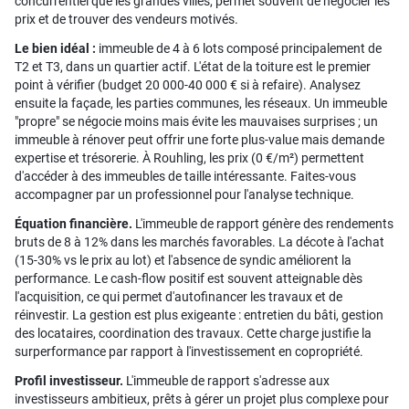
concurrentiel que les grandes villes, permet souvent de négocier les
prix et de trouver des vendeurs motivés.
Le bien idéal :
immeuble de 4 à 6 lots composé principalement de
T2 et T3, dans un quartier actif. L'état de la toiture est le premier
point à vérifier (budget 20 000-40 000 € si à refaire). Analysez
ensuite la façade, les parties communes, les réseaux. Un immeuble
"propre" se négocie moins mais évite les mauvaises surprises ; un
immeuble à rénover peut offrir une forte plus-value mais demande
expertise et trésorerie. À Rouhling, les prix (0 €/m²) permettent
d'accéder à des immeubles de taille intéressante. Faites-vous
accompagner par un professionnel pour l'analyse technique.
Équation financière.
L'immeuble de rapport génère des rendements
bruts de 8 à 12% dans les marchés favorables. La décote à l'achat
(15-30% vs le prix au lot) et l'absence de syndic améliorent la
performance. Le cash-flow positif est souvent atteignable dès
l'acquisition, ce qui permet d'autofinancer les travaux et de
réinvestir. La gestion est plus exigeante : entretien du bâti, gestion
des locataires, coordination des travaux. Cette charge justifie la
surperformance par rapport à l'investissement en copropriété.
Profil investisseur.
L'immeuble de rapport s'adresse aux
investisseurs ambitieux, prêts à gérer un projet plus complexe pour