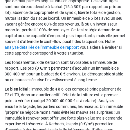
que de multiplier les acquisitions en copropriété. Les avantages
sont nombreux : décote à l'achat (15 à 30% par rapport au prix au
lot), absence de copropriété et de syndic, liberté totale de gestion,
mutualisation du risque locatif. Un immeuble de 5 lots avec un seul
vacant génère encore 80% de ses revenus, là où un investisseur
mono-lot perdrait 100% de son loyer. Cette stratégie demande un
capital ou une capacité d'emprunt plus importants, mais elle permet
souvent d'atteindre le cash-flow positif dès l'acquisition. Notre
analyse détaillée de l'immeuble de rapport
vous aidera à évaluer si
cette approche correspond à votre situation.
Les fondamentaux de Kerbach sont favorables à l'immeuble de
rapport. Les prix (0 €/m²) permettent d'acquérir un immeuble de
300-400 m² pour un budget de 0 € environ. La démographie stable
ou en hausse sécurise l'investissement à long terme.
Le bien idéal :
immeuble de 4 à 6 lots composé principalement de
T2 et T3, dans un quartier actif. L'état de la toiture est le premier
point à vérifier (budget 20 000-40 000 € si à refaire). Analysez
ensuite la façade, les parties communes, les réseaux. Un immeuble
"propre" se négocie moins mais évite les mauvaises surprises ; un
immeuble à rénover peut offrir une forte plus-value mais demande
expertise et trésorerie. À Kerbach, les prix (0 €/m²) permettent
d'accéder à des immeubles de taille intéressante. Faites-vous