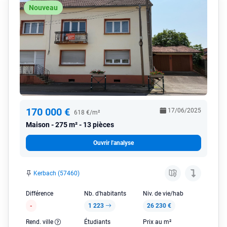
Nouveau
170 000 €
17/06/2025
618 €/m²
Maison
275 m² - 13 pièces
Ouvrir l'analyse
Kerbach (57460)
Différence
Nb. d'habitants
Niv. de vie/hab
-
1 223
26 230 €
Rend. ville
Étudiants
Prix au m²