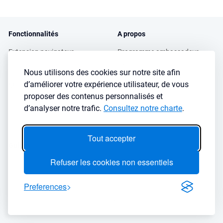
Fonctionnalités
A propos
Extension navigateur
Programme ambassadeur
Simulateur d’investissement
Avis client
Nous utilisons des cookies sur notre site afin
locatif
Podcasts et Interviews
d’améliorer votre expérience utilisateur, de vous
Moteur de recherche immobilier
Presse
proposer des contenus personnalisés et
Analyse de ville
FAQ
d’analyser notre trafic.
Consultez notre charte
.
Blog investissement
Offres professionnels
Tout accepter
Guides
Refuser les cookies non essentiels
Stratégie de location
Finance de l'immobilier
Guide immobilier
Crédit immobilier
Preferences
Gestion locative
Simulateurs immobilier
Fiscalité immobilière
Lybox vs DVF