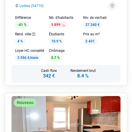
Ludres (54710)
Différence
Nb. d'habitants
Niv. de vie/hab
-41 %
5 899
27 240 €
Rend. ville
Étudiants
Prix au m²
4 %
10.9 %
2 431
Loyer HC conseillé
Chômage
3 556 €/mois
5.7 %
Cash flow
Rendement brut
342 €
8.4 %
Nouveau