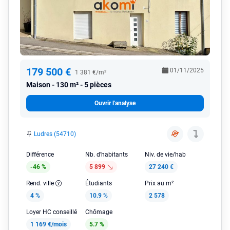
179 500 €
01/11/2025
1 381 €/m²
Maison
130 m² - 5 pièces
Ouvrir l'analyse
Ludres (54710)
Différence
Nb. d'habitants
Niv. de vie/hab
-46 %
5 899
27 240 €
Rend. ville
Étudiants
Prix au m²
4 %
10.9 %
2 578
Loyer HC conseillé
Chômage
1 169 €/mois
5.7 %