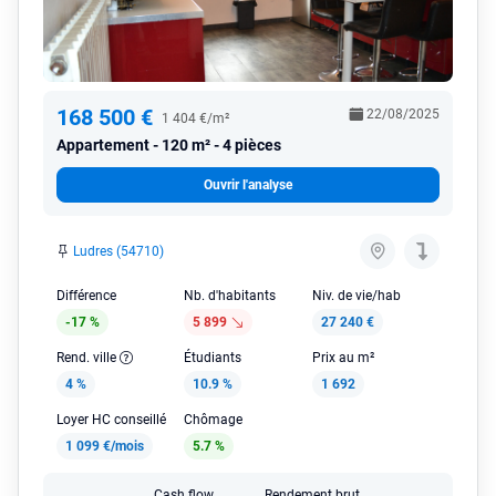
168 500 €
22/08/2025
1 404 €/m²
Appartement
120 m² - 4 pièces
Ouvrir l'analyse
Ludres (54710)
Différence
Nb. d'habitants
Niv. de vie/hab
-17 %
5 899
27 240 €
Rend. ville
Étudiants
Prix au m²
4 %
10.9 %
1 692
Loyer HC conseillé
Chômage
1 099 €/mois
5.7 %
Cash flow
Rendement brut