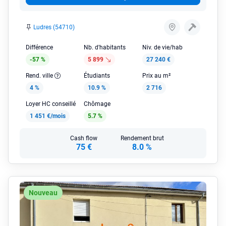
Ludres (54710)
Différence
Nb. d'habitants
Niv. de vie/hab
-57 %
5 899
27 240 €
Rend. ville
Étudiants
Prix au m²
4 %
10.9 %
2 716
Loyer HC conseillé
Chômage
1 451 €/mois
5.7 %
Cash flow
Rendement brut
75 €
8.0 %
Nouveau