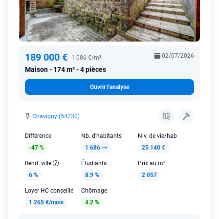
189 000 €
02/07/2026
1 086 €/m²
Maison
174 m² - 4 pièces
Ouvrir l'analyse
Chavigny (54230)
Différence
Nb. d'habitants
Niv. de vie/hab
-47 %
1 686
25 140 €
Rend. ville
Étudiants
Prix au m²
6 %
8.9 %
2 057
Loyer HC conseillé
Chômage
1 265 €/mois
4.2 %