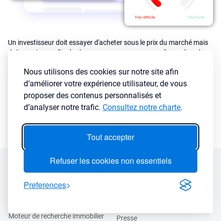
Un investisseur doit essayer d'acheter sous le prix du marché mais
doit aussi connaître les loyers que vous pouvez appliquer dans la
ville en fonction de l’état et des prestations de votre bien.
Nous utilisons des cookies sur notre site afin
LyBox analyse des millions d’annonces de locations afin de
d’améliorer votre expérience utilisateur, de vous
modéliser les loyers de la ville en fonction du type de bien
proposer des contenus personnalisés et
(appartement ou maison) mais aussi de la typologie (studio, T2, T3,
d’analyser notre trafic.
Consultez notre charte
.
T4, T5 ...) et du mode de location choisi (meublé ou vide).
Tout accepter
Refuser les cookies non essentiels
Fonctionnalités
A propos
Extension navigateur
Programme ambassadeur
Preferences
Simulateur d’investissement
Avis client
locatif
Podcasts et Interviews
Moteur de recherche immobilier
Presse