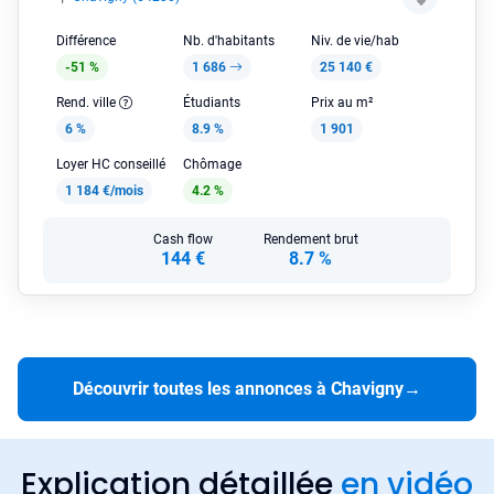
Différence
Nb. d'habitants
Niv. de vie/hab
-51 %
1 686
25 140 €
Rend. ville
Étudiants
Prix au m²
6 %
8.9 %
1 901
Loyer HC conseillé
Chômage
1 184 €/mois
4.2 %
Cash flow
Rendement brut
144 €
8.7 %
Découvrir toutes les annonces à Chavigny
→
Explication détaillée
en vidéo