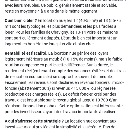
avec leurs meubles. Ce public, généralement stable et solvable,
reste en moyenne 4 à 6 ans dans le même logement.
Quel bien cibler ?
En location nue, les T2 (40-55 m²) et T3 (55-75
m²) sont les typologies les plus demandées et les plus faciles à
louer. Pour les familles de Chavigny, les T3-T4 voire les maisons
sont particulièrement adaptés. L'état du bien est important : un
logement en bon état se loue plus vite et plus cher.
Rentabilité et fiscalité.
La location nue génère des loyers
légèrement inférieurs au meublé (10-15% de moins), mais la faible
rotation compense en partie cette différence. Sur la durée, le
rendement réel (en tenant compte des vacances évitées et des frais
de relocation économisés) se rapproche souvent du meublé.
Fiscalement, les revenus sont déclarés en revenus fonciers : micro-
foncier (abattement 30%) si revenus < 15 000 €, ou régime réel
(déduction des charges réelles). Le déficit foncier, créé par des
travaux, est imputable sur le revenu global jusqu'à 10 700 €/an,
réduisant l'imposition globale. Cette optimisation est intéressante
pour les investisseurs ayant des travaux importants à réaliser.
À qui s'adresse cette stratégie ?
La location nue convient aux
investisseurs qui privilégient la simplicité et la sérénité. Pas de