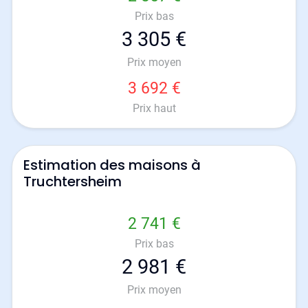
Prix bas
3 305 €
Prix moyen
3 692 €
Prix haut
Estimation des maisons à
Truchtersheim
2 741 €
Prix bas
2 981 €
Prix moyen