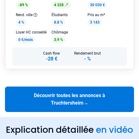
-89 %
4 328
30 030 €
Rend. ville
Étudiants
Prix au m²
4 %
8.8 %
3 143
Loyer HC conseillé
Chômage
0 €/mois
3.9 %
Cash flow
Rendement brut
-28 €
-
%
Découvrir toutes les annonces à
Truchtersheim
→
Explication détaillée
en vidéo