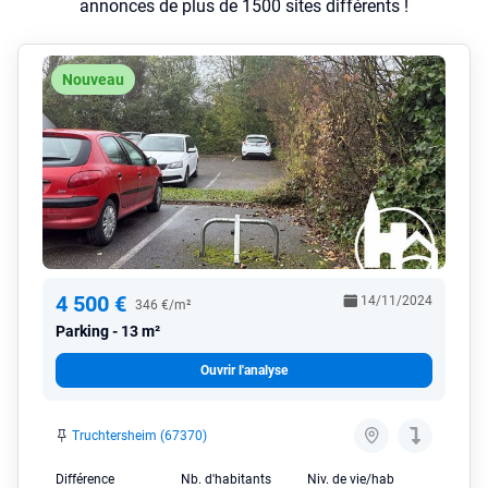
annonces de plus de 1500 sites différents !
Nouveau
4 500 €
14/11/2024
346 €/m²
Parking
13 m²
Ouvrir l'analyse
Truchtersheim (67370)
Différence
Nb. d'habitants
Niv. de vie/hab