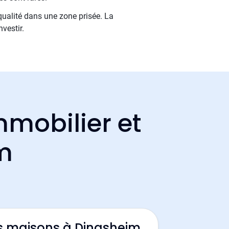
qualité dans une zone prisée. La
nvestir.
mmobilier et
im
s maisons à Dingsheim