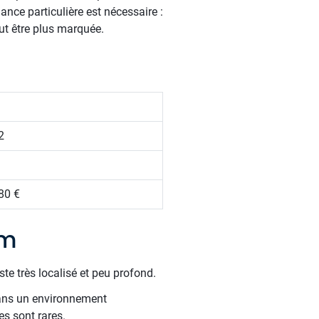
lance particulière est nécessaire :
ut être plus marquée.
2
80 €
im
te très localisé et peu profond.
dans un environnement
es sont rares.