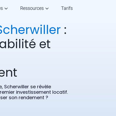
és
Ressources
Tarifs
Scherwiller
:
abilité et
ent
 Scherwiller se révèle
emier investissement locatif.
miser son rendement ?