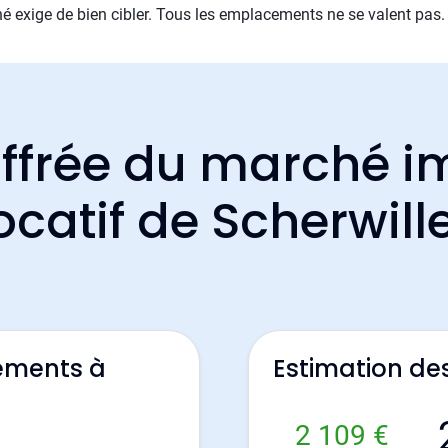
é exige de bien cibler. Tous les emplacements ne se valent pas.
ffrée du marché i
ocatif de Scherwill
ements à
Estimation de
2 109 €