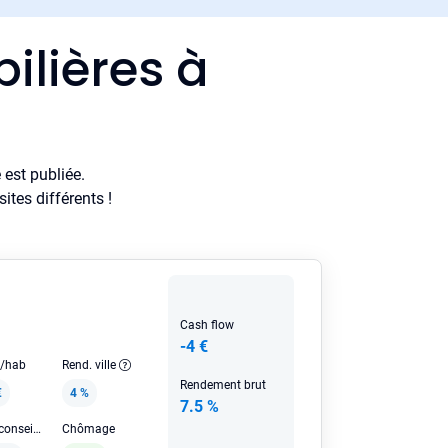
ilières à
est publiée.
tes différents !
Cash flow
-4 €
e/hab
Rend. ville
Rendement brut
€
4 %
7.5 %
Loyer HC conseillé
Chômage