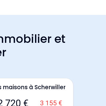
mmobilier et
er
s maisons à Scherwiller
2 720 €
3 155 €