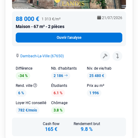
88 000 €
21/07/2026
1 313 €/m²
Maison
67 m² - 2 pièces
Ouvrir l'analyse
Dambach-La-Ville (67650)
Différence
Nb. d'habitants
Niv. de vie/hab
-34 %
2 186
25 480 €
Rend. ville
Étudiants
Prix au m²
6 %
6.1 %
1 996
Loyer HC conseillé
Chômage
782 €/mois
3.8 %
Cash flow
Rendement brut
165 €
9.8 %