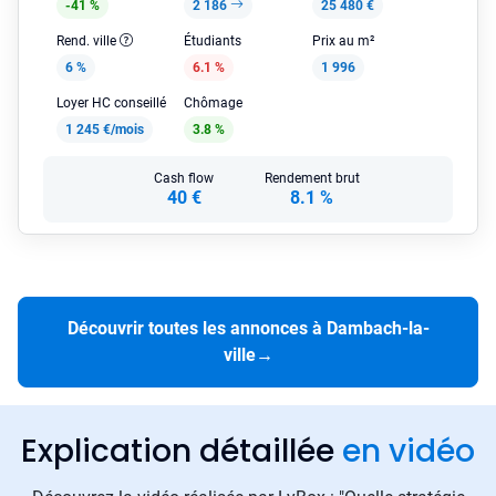
-41 %
2 186
25 480 €
Rend. ville
Étudiants
Prix au m²
6 %
6.1 %
1 996
Loyer HC conseillé
Chômage
1 245 €/mois
3.8 %
Cash flow
Rendement brut
40 €
8.1 %
Découvrir toutes les annonces à Dambach-la-
ville
→
Explication détaillée
en vidéo