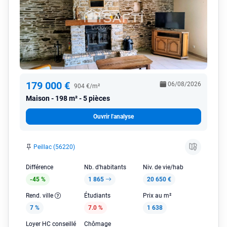
179 000 €
06/08/2026
904 €/m²
Maison
198 m² - 5 pièces
Ouvrir l'analyse
Peillac (56220)
Différence
Nb. d'habitants
Niv. de vie/hab
-45 %
1 865
20 650 €
Rend. ville
Étudiants
Prix au m²
7 %
7.0 %
1 638
Loyer HC conseillé
Chômage