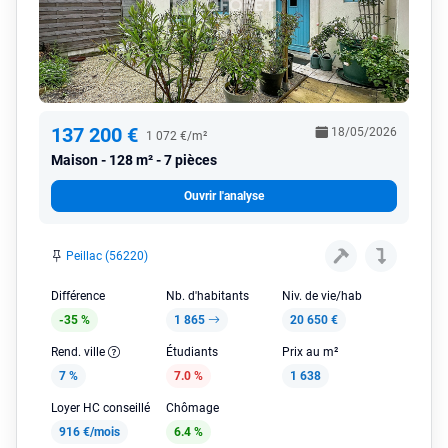
137 200 €
18/05/2026
1 072 €/m²
Maison
128 m² - 7 pièces
Ouvrir l'analyse
Peillac (56220)
Différence
Nb. d'habitants
Niv. de vie/hab
-35 %
1 865
20 650 €
Rend. ville
Étudiants
Prix au m²
7 %
7.0 %
1 638
Loyer HC conseillé
Chômage
916 €/mois
6.4 %