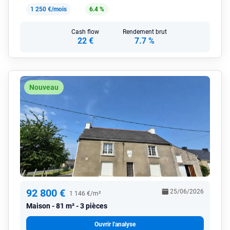
1 250 €/mois
6.4 %
Cash flow
Rendement brut
22 €
7.7 %
Nouveau
92 800 €
25/06/2026
1 146 €/m²
Maison
81 m² - 3 pièces
Ouvrir l'analyse