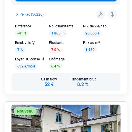
Peillac (56220)
Différence
Nb. d'habitants
Niv. de vie/hab
-41 %
1 865
20 650 €
Rend. ville
Étudiants
Prix au m²
7 %
7.0 %
1 930
Loyer HC conseillé
Chômage
692 €/mois
6.4 %
Cash flow
Rendement brut
52 €
8.2 %
Nouveau