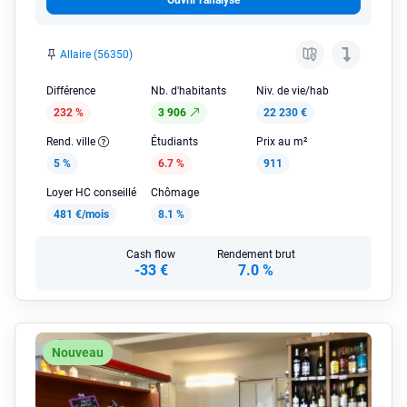
Ouvrir l'analyse
Allaire (56350)
Différence
Nb. d'habitants
Niv. de vie/hab
232 %
3 906
22 230 €
Rend. ville
Étudiants
Prix au m²
5 %
6.7 %
911
Loyer HC conseillé
Chômage
481 €/mois
8.1 %
Cash flow
Rendement brut
-33 €
7.0 %
Nouveau