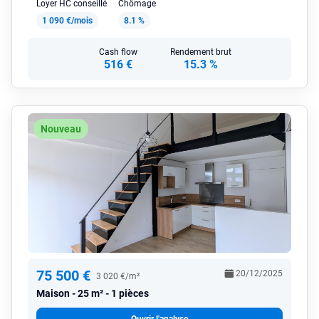
Loyer HC conseillé
Chômage
1 090 €/mois
8.1 %
Cash flow
Rendement brut
516 €
15.3 %
Nouveau
75 500 €
20/12/2025
3 020 €/m²
Maison
25 m² - 1 pièces