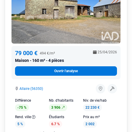
79 000 €
25/04/2026
494 €/m²
Maison
160 m² - 4 pièces
Ouvrir l'analyse
Allaire (56350)
Différence
Nb. d'habitants
Niv. de vie/hab
-75 %
3 906
22 230 €
Rend. ville
Étudiants
Prix au m²
5 %
6.7 %
2 002