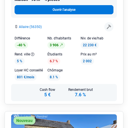
Ouvrir l'analyse
Allaire (56350)
Différence
Nb. d'habitants
Niv. de vie/hab
-40 %
3 906
22 230 €
Rend. ville
Étudiants
Prix au m²
5 %
6.7 %
2 002
Loyer HC conseillé
Chômage
801 €/mois
8.1 %
Cash flow
Rendement brut
5 €
7.6 %
Nouveau