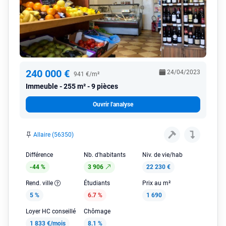
240 000 €
24/04/2023
941 €/m²
Immeuble
255 m² - 9 pièces
Ouvrir l'analyse
Allaire (56350)
Différence
Nb. d'habitants
Niv. de vie/hab
-44 %
3 906
22 230 €
Rend. ville
Étudiants
Prix au m²
5 %
6.7 %
1 690
Loyer HC conseillé
Chômage
1 833 €/mois
8.1 %