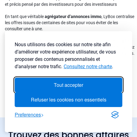
et précis pensé par des investisseurs pour des investisseurs
En tant que véritable
agrégateur d’annonces immo
, LyBox centralise
les offres issues de centaines de sites pour vous éviter de les
consulter une à une.
Affinez vos résultats avec plus de 30 critères disponibles pour filtrer
Nous utilisons des cookies sur notre site afin
par ville, prix, rendement, cash-flow, type de bien ou surface et laissez
d’améliorer votre expérience utilisateur, de vous
notre agrégateur immobilier détecter les annonces les plus rentables.
proposer des contenus personnalisés et
d’analyser notre trafic.
Consultez notre charte
.
Annonces immobilières urgentes
→
Tout accepter
Baisses de prix
→
Refuser les cookies non essentiels
Preferences
Trouvez des bonnes affaires