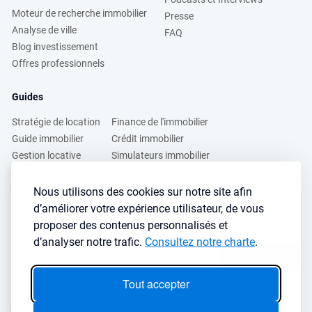
Moteur de recherche immobilier
Presse
Analyse de ville
FAQ
Blog investissement
Offres professionnels
Guides
Stratégie de location
Finance de l'immobilier
Guide immobilier
Crédit immobilier
Gestion locative
Simulateurs immobilier
Fiscalité immobilière
Lybox vs DVF
Nous utilisons des cookies sur notre site afin
d’améliorer votre expérience utilisateur, de vous
Vous voulez apprendre à investir dans l’immobilier ?
proposer des contenus personnalisés et
Inscrivez vous à notre newsletter gratuite :
d’analyser notre trafic.
Consultez notre charte
.
S'inscrire
→
Tout accepter
Le seul outil qu’il vous faut pour trouvez des biens rentables sans
sacrifier votre temps libre