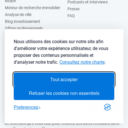
locatif
Podcasts et Interviews
Moteur de recherche immobilier
Presse
Analyse de ville
FAQ
Blog investissement
Offres professionnels
Nous utilisons des cookies sur notre site afin
Guides
d’améliorer votre expérience utilisateur, de vous
Stratégie de location
Finance de l'immobilier
proposer des contenus personnalisés et
Guide immobilier
Crédit immobilier
d’analyser notre trafic.
Consultez notre charte
.
Gestion locative
Simulateurs immobilier
Fiscalité immobilière
Lybox vs DVF
Tout accepter
Vous voulez apprendre à investir dans l’immobilier ?
Refuser les cookies non essentiels
Inscrivez vous à notre newsletter gratuite :
Preferences
S'inscrire
→
Le seul outil qu’il vous faut pour trouvez des biens rentables sans