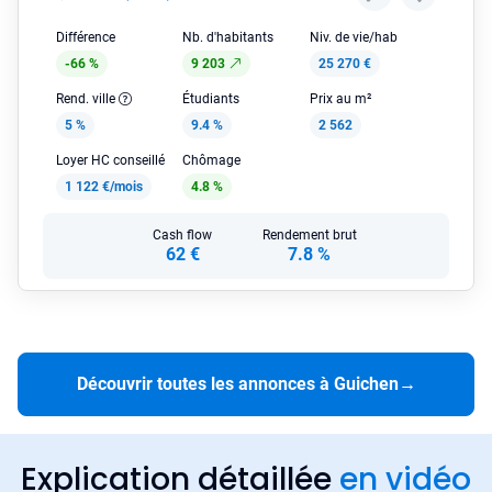
Différence
Nb. d'habitants
Niv. de vie/hab
-66 %
9 203
25 270 €
Rend. ville
Étudiants
Prix au m²
5 %
9.4 %
2 562
Loyer HC conseillé
Chômage
1 122 €/mois
4.8 %
Cash flow
Rendement brut
62 €
7.8 %
Découvrir toutes les annonces à Guichen
→
Explication détaillée
en vidéo