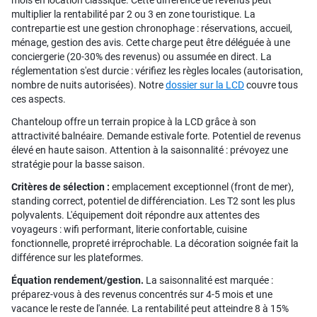
mois en location classique. Cette différence de revenus peut
multiplier la rentabilité par 2 ou 3 en zone touristique. La
contrepartie est une gestion chronophage : réservations, accueil,
ménage, gestion des avis. Cette charge peut être déléguée à une
conciergerie (20-30% des revenus) ou assumée en direct. La
réglementation s'est durcie : vérifiez les règles locales (autorisation,
nombre de nuits autorisées). Notre
dossier sur la LCD
couvre tous
ces aspects.
Chanteloup offre un terrain propice à la LCD grâce à son
attractivité balnéaire. Demande estivale forte. Potentiel de revenus
élevé en haute saison. Attention à la saisonnalité : prévoyez une
stratégie pour la basse saison.
Critères de sélection :
emplacement exceptionnel (front de mer),
standing correct, potentiel de différenciation. Les T2 sont les plus
polyvalents. L'équipement doit répondre aux attentes des
voyageurs : wifi performant, literie confortable, cuisine
fonctionnelle, propreté irréprochable. La décoration soignée fait la
différence sur les plateformes.
Équation rendement/gestion.
La saisonnalité est marquée :
préparez-vous à des revenus concentrés sur 4-5 mois et une
vacance le reste de l'année. La rentabilité peut atteindre 8 à 15%