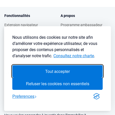
Fonctionnalités
A propos
Extension navigateur
Programme ambassadeur
Simulateur d’investissement
Avis client
locatif
Nous utilisons des cookies sur notre site afin
Podcasts et Interviews
Moteur de recherche immobilier
d’améliorer votre expérience utilisateur, de vous
Presse
Analyse de ville
proposer des contenus personnalisés et
FAQ
Blog investissement
d’analyser notre trafic.
Consultez notre charte
.
Offres professionnels
Tout accepter
Guides
Stratégie de location
Finance de l'immobilier
Refuser les cookies non essentiels
Guide immobilier
Crédit immobilier
Gestion locative
Simulateurs immobilier
Preferences
Fiscalité immobilière
Lybox vs DVF