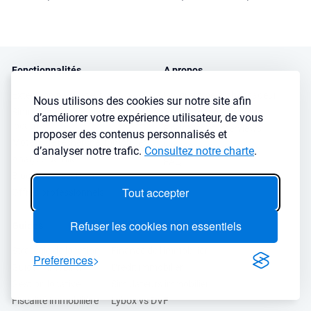
Fonctionnalités
A propos
Extension navigateur
Programme ambassadeur
Nous utilisons des cookies sur notre site afin
Simulateur d’investissement
Avis client
d’améliorer votre expérience utilisateur, de vous
locatif
Podcasts et Interviews
proposer des contenus personnalisés et
Moteur de recherche immobilier
Presse
d’analyser notre trafic.
Consultez notre charte
.
Analyse de ville
FAQ
Blog investissement
Tout accepter
Offres professionnels
Refuser les cookies non essentiels
Guides
Stratégie de location
Finance de l'immobilier
Preferences
Guide immobilier
Crédit immobilier
Gestion locative
Simulateurs immobilier
Fiscalité immobilière
Lybox vs DVF