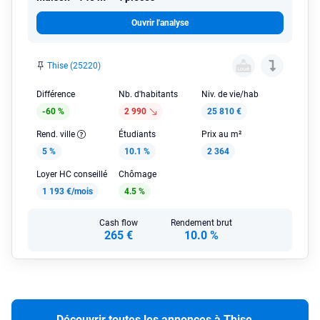
Ouvrir l'analyse
Thise (25220)
Différence
Nb. d'habitants
Niv. de vie/hab
-60 %
2 990
25 810 €
Rend. ville
Étudiants
Prix au m²
5 %
10.1 %
2 364
Loyer HC conseillé
Chômage
1 193 €/mois
4.5 %
Cash flow
Rendement brut
265 €
10.0 %
Découvrir toutes les annonces à Thise
→