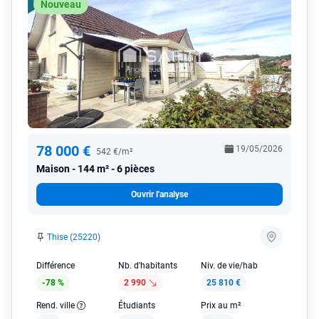
Nouveau
78 000 €
19/05/2026
542 €/m²
Maison
144 m² - 6 pièces
Ouvrir l'analyse
Thise (25220)
Différence
Nb. d'habitants
Niv. de vie/hab
-78 %
2 990
25 810 €
Rend. ville
Étudiants
Prix au m²