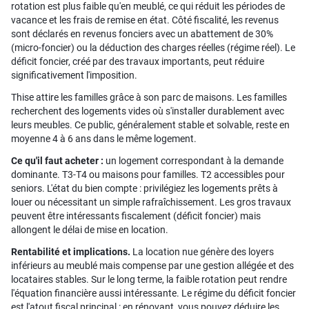
rotation est plus faible qu'en meublé, ce qui réduit les périodes de
vacance et les frais de remise en état. Côté fiscalité, les revenus
sont déclarés en revenus fonciers avec un abattement de 30%
(micro-foncier) ou la déduction des charges réelles (régime réel). Le
déficit foncier, créé par des travaux importants, peut réduire
significativement l'imposition.
Thise attire les familles grâce à son parc de maisons. Les familles
recherchent des logements vides où s'installer durablement avec
leurs meubles. Ce public, généralement stable et solvable, reste en
moyenne 4 à 6 ans dans le même logement.
Ce qu'il faut acheter :
un logement correspondant à la demande
dominante. T3-T4 ou maisons pour familles. T2 accessibles pour
seniors. L'état du bien compte : privilégiez les logements prêts à
louer ou nécessitant un simple rafraîchissement. Les gros travaux
peuvent être intéressants fiscalement (déficit foncier) mais
allongent le délai de mise en location.
Rentabilité et implications.
La location nue génère des loyers
inférieurs au meublé mais compense par une gestion allégée et des
locataires stables. Sur le long terme, la faible rotation peut rendre
l'équation financière aussi intéressante. Le régime du déficit foncier
est l'atout fiscal principal : en rénovant, vous pouvez déduire les