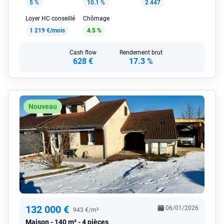
5 %
10.1 %
2 447
Loyer HC conseillé
Chômage
1 219 €/mois
4.5 %
Cash flow
Rendement brut
628 €
17.3 %
Nouveau
132 000 €
06/01/2026
943 €/m²
Maison
140 m² - 4 pièces