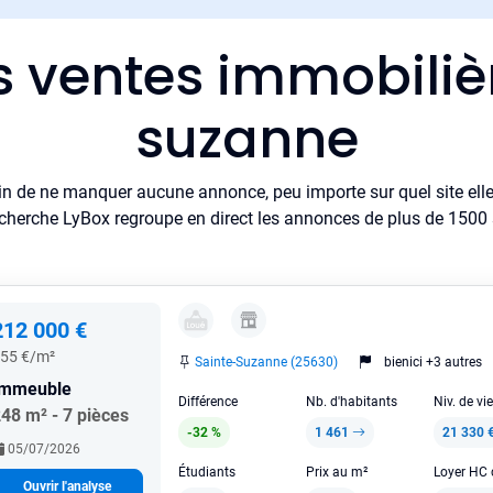
s ventes immobiliè
suzanne
in de ne manquer aucune annonce, peu importe sur quel site elle 
cherche LyBox regroupe en direct les annonces de plus de 1500 si
212 000 €
55 €/m²
Sainte-Suzanne (25630)
bienici +3 autres
Immeuble
Différence
Nb. d'habitants
Niv. de vi
48 m² - 7 pièces
-32 %
1 461
21 330 
05/07/2026
Étudiants
Prix au m²
Ouvrir l'analyse