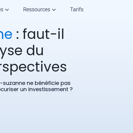
és
Ressources
Tarifs
ne
: faut-il
lyse du
rspectives
te-suzanne ne bénéficie pas
uriser un investissement ?