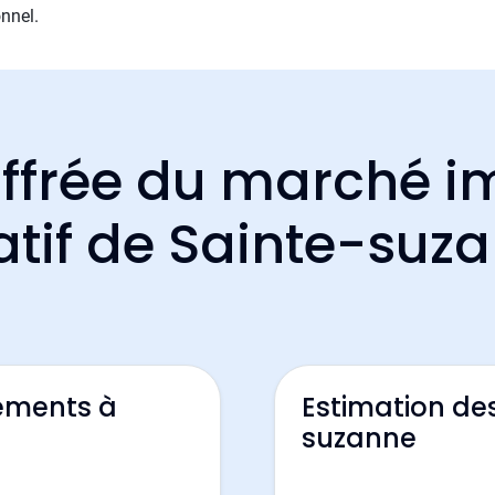
nnel.
ffrée du marché i
atif de Sainte-suz
ements à
Estimation de
suzanne