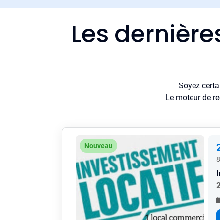
Les dernière
Soyez certa
Le moteur de re
Nouveau
8
2