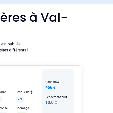
ères à Val-
est publiée.
tes différents !
Cash flow
466 €
e/hab
Rend. ville
Rendement brut
€
7 %
10.0 %
Loyer HC conseillé
Chômage