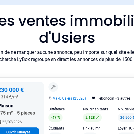
res ventes immobili
d'Usiers
in de ne manquer aucune annonce, peu importe sur quel site elle 
cherche LyBox regroupe en direct les annonces de plus de 1500 si
230 000 €
 314 €/m²
Val-D'Usiers (25520)
leboncoin +3 autres
Maison
Différence
Nb. d'habitants
Niv. de vi
75 m² - 5 pièces
-47 %
2 128
26 500 
22/07/2026
Étudiants
Prix au m²
Ouvrir l'analyse