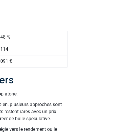
.48 %
 114
 091 €
ers
op atone.
bien, plusieurs approches sont
 restent rares avec un prix
éer de bulle spéculative.
tégie vers le rendement ou le