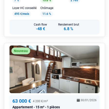
7 %
13.0 %
2 763
Loyer HC conseillé
Chômage
495 €/mois
11.6 %
Cash flow
Rendement brut
-48 €
6.8 %
Nouveau
63 000 €
30/01/2026
4 200 €/m²
Appartement
15 m² - 1 pièces