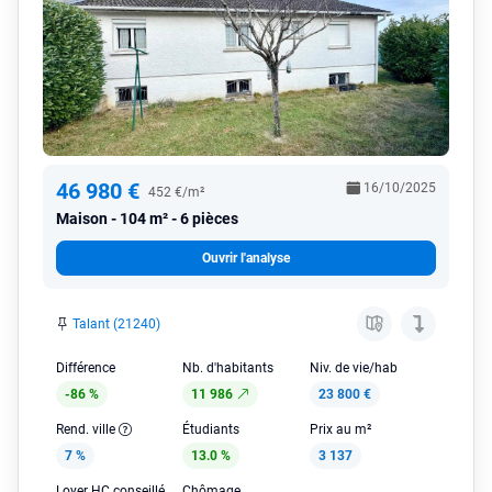
46 980 €
16/10/2025
452 €/m²
Maison
104 m² - 6 pièces
Ouvrir l'analyse
Talant (21240)
Différence
Nb. d'habitants
Niv. de vie/hab
-86 %
11 986
23 800 €
Rend. ville
Étudiants
Prix au m²
7 %
13.0 %
3 137
Loyer HC conseillé
Chômage