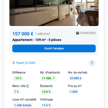
157 000 €
10/04/2025
1 440 €/m²
Appartement
109 m² - 5 pièces
Ouvrir l'analyse
Talant (21240)
Différence
Nb. d'habitants
Niv. de vie/hab
-15 %
11 986
23 800 €
Rend. ville
Étudiants
Prix au m²
7 %
13.0 %
1 695
Loyer HC conseillé
Chômage
1 248 €/mois
11.6 %