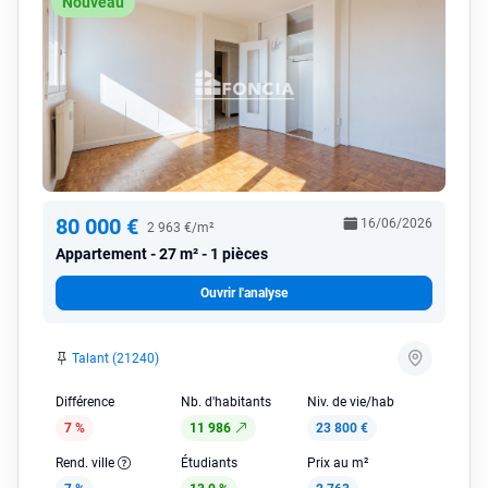
Nouveau
80 000 €
16/06/2026
2 963 €/m²
Appartement
27 m² - 1 pièces
Ouvrir l'analyse
Talant (21240)
Différence
Nb. d'habitants
Niv. de vie/hab
7 %
11 986
23 800 €
Rend. ville
Étudiants
Prix au m²