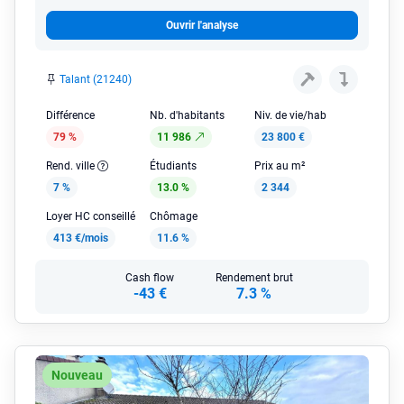
Ouvrir l'analyse
Talant (21240)
Différence
Nb. d'habitants
Niv. de vie/hab
79 %
11 986
23 800 €
Rend. ville
Étudiants
Prix au m²
7 %
13.0 %
2 344
Loyer HC conseillé
Chômage
413 €/mois
11.6 %
Cash flow
Rendement brut
-43 €
7.3 %
Nouveau