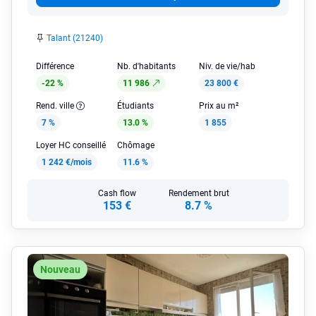
Talant (21240)
Différence
Nb. d'habitants
Niv. de vie/hab
-22 %
11 986
23 800 €
Rend. ville
Étudiants
Prix au m²
7 %
13.0 %
1 855
Loyer HC conseillé
Chômage
1 242 €/mois
11.6 %
Cash flow
Rendement brut
153 €
8.7 %
Nouveau