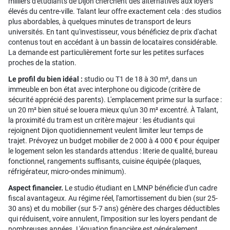
milliers d'étudiants de Dijon cherchent des alternatives aux loyers
élevés du centre-ville. Talant leur offre exactement cela : des studios
plus abordables, à quelques minutes de transport de leurs
universités. En tant qu'investisseur, vous bénéficiez de prix d'achat
contenus tout en accédant à un bassin de locataires considérable.
La demande est particulièrement forte sur les petites surfaces
proches de la station.
Le profil du bien idéal :
studio ou T1 de 18 à 30 m², dans un
immeuble en bon état avec interphone ou digicode (critère de
sécurité apprécié des parents). L'emplacement prime sur la surface :
un 20 m² bien situé se louera mieux qu'un 30 m² excentré. À Talant,
la proximité du tram est un critère majeur : les étudiants qui
rejoignent Dijon quotidiennement veulent limiter leur temps de
trajet. Prévoyez un budget mobilier de 2 000 à 4 000 € pour équiper
le logement selon les standards attendus : literie de qualité, bureau
fonctionnel, rangements suffisants, cuisine équipée (plaques,
réfrigérateur, micro-ondes minimum).
Aspect financier.
Le studio étudiant en LMNP bénéficie d'un cadre
fiscal avantageux. Au régime réel, l'amortissement du bien (sur 25-
30 ans) et du mobilier (sur 5-7 ans) génère des charges déductibles
qui réduisent, voire annulent, l'imposition sur les loyers pendant de
nombreuses années. L'équation financière est généralement