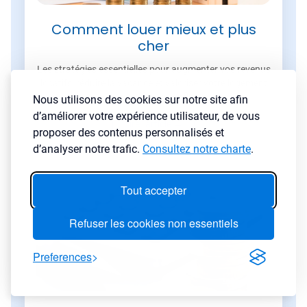
Comment louer mieux et plus
cher
Les stratégies essentielles pour augmenter vos revenus
locatifs, réduire la vacance et valoriser votre logement
sans effort superflu.
Nous utilisons des cookies sur notre site afin
d’améliorer votre expérience utilisateur, de vous
Lire l'article
→
proposer des contenus personnalisés et
d’analyser notre trafic.
Consultez notre charte
.
Tout accepter
Refuser les cookies non essentiels
Preferences