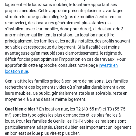
logement et le louez sans mobilier, le locataire apportant ses
propres meubles. Cette approche présente plusieurs avantages
structurels : une gestion allégée (pas de mobilier à entretenir ou
renouveler), des locataires généralement plus stables (ils
s'installent avec leur mobilier, donc pour durer), et des baux de 3
ans minimum qui limitent la rotation. La location nue attire
principalement les familles et les actifs installés, des profils souvent
solvables et respectueux du logement. Si la fiscalité est moins
avantageuse qu'en meublé (pas d'amortissement), le régime du
déficit foncier peut optimiser l'imposition en cas de travaux. Pour
approfondir cette approche, consultez notre page
investir en
location nue
.
Genlis attire les familles grâce à son parc de maisons. Les familles
recherchent des logements vides où s'installer durablement avec
leurs meubles. Ce public, généralement stable et solvable, reste en
moyenne 4 à 6 ans dans le même logement.
Quel bien cibler ?
En location nue, les T2 (40-55 m²) et T3 (55-75
m²) sont les typologies les plus demandées et les plus faciles à
louer. Pour les familles de Genlis, les T3-T4 voire les maisons sont
particulièrement adaptés. L'état du bien est important : un logement
en bon état se loue plus vite et plus cher.