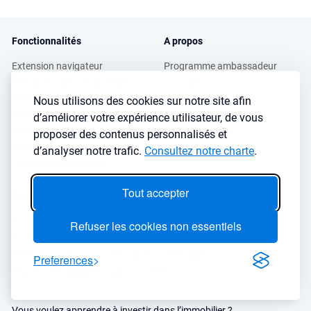
Fonctionnalités
A propos
Extension navigateur
Programme ambassadeur
Simulateur d’investissement
Avis client
locatif
Podcasts et Interviews
Nous utilisons des cookies sur notre site afin
Moteur de recherche immobilier
Presse
d’améliorer votre expérience utilisateur, de vous
Analyse de ville
FAQ
proposer des contenus personnalisés et
Blog investissement
d’analyser notre trafic.
Consultez notre charte
.
Offres professionnels
Tout accepter
Guides
Stratégie de location
Finance de l'immobilier
Refuser les cookies non essentiels
Guide immobilier
Crédit immobilier
Gestion locative
Simulateurs immobilier
Preferences
Fiscalité immobilière
Lybox vs DVF
Vous voulez apprendre à investir dans l’immobilier ?