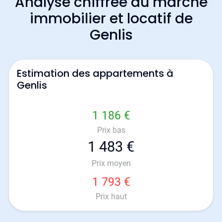
Analyse chiffrée du marché
immobilier et locatif de
Genlis
Estimation des appartements à
Genlis
1 186 €
Prix bas
1 483 €
Prix moyen
1 793 €
Prix haut