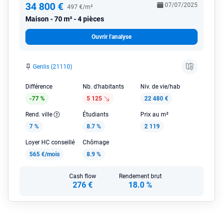
34 800 €
07/07/2025
497 €/m²
Maison
70 m² - 4 pièces
Ouvrir l'analyse
Genlis (21110)
Différence
Nb. d'habitants
Niv. de vie/hab
-77 %
5 125
22 480 €
Rend. ville
Étudiants
Prix au m²
7 %
8.7 %
2 119
Loyer HC conseillé
Chômage
565 €/mois
8.9 %
Cash flow
Rendement brut
276 €
18.0 %