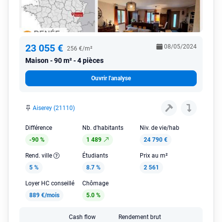
23 055 €
08/05/2024
256 €/m²
Maison
90 m² - 4 pièces
Ouvrir l'analyse
Aiserey (21110)
Différence
Nb. d'habitants
Niv. de vie/hab
-90 %
1 489
24 790 €
Rend. ville
Étudiants
Prix au m²
5 %
8.7 %
2 561
Loyer HC conseillé
Chômage
889 €/mois
5.0 %
Cash flow
Rendement brut