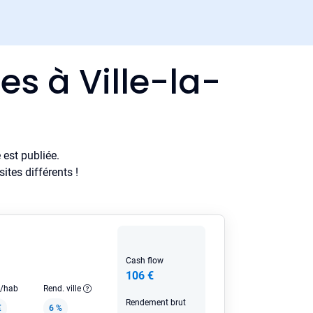
es à Ville-la-
est publiée.
tes différents !
Cash flow
106 €
e/hab
Rend. ville
Rendement brut
€
6 %