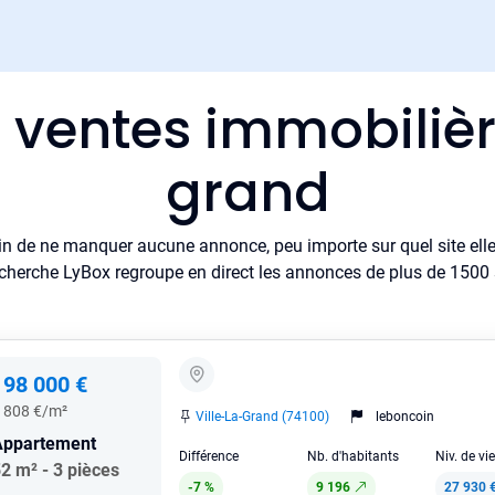
 ventes immobilièr
grand
in de ne manquer aucune annonce, peu importe sur quel site elle 
cherche LyBox regroupe en direct les annonces de plus de 1500 si
198 000 €
 808 €/m²
Ville-La-Grand (74100)
leboncoin
Appartement
Différence
Nb. d'habitants
Niv. de vi
2 m² - 3 pièces
-7 %
9 196
27 930 