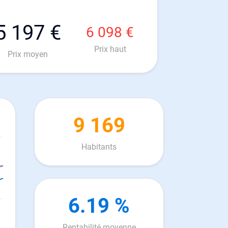
5 197 €
6 098 €
Prix haut
Prix moyen
9 169
Habitants
6.19 %
Rentabilité moyenne