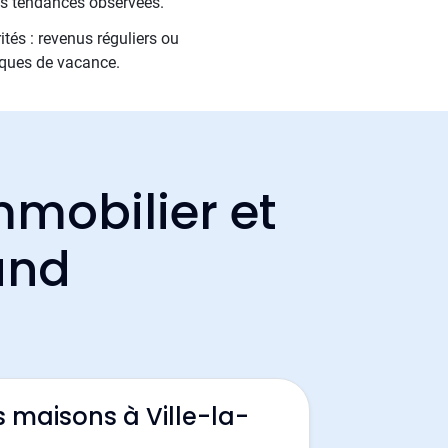
des tendances observées.
tés : revenus réguliers ou
sques de vacance.
mmobilier et
rand
 maisons à Ville-la-