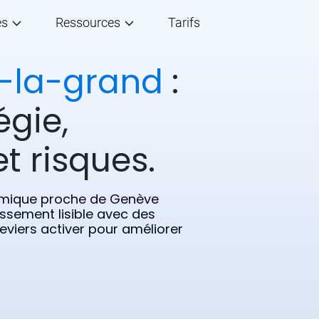
és
Ressources
Tarifs
e-la-grand
:
égie,
t risques.
ynamique proche de Genève
ssement lisible avec des
leviers activer pour améliorer