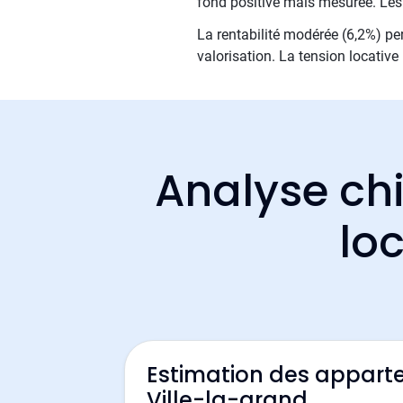
fond positive mais mesurée. Les 
La rentabilité modérée (6,2%) per
valorisation. La tension locativ
Analyse chi
loc
Estimation des appart
Ville-la-grand