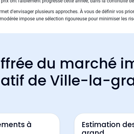
prix ont faiblement progressé cette année, dans la continuité 
met d'envisager plusieurs approches. À vous de définir vos priori
e modérée impose une sélection rigoureuse pour minimiser les ri
ffrée du marché i
atif de Ville-la-g
ements à
Estimation des
grand