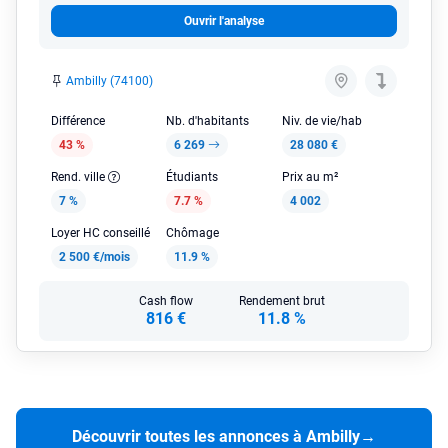
Ouvrir l'analyse
Ambilly (74100)
Différence
Nb. d'habitants
Niv. de vie/hab
43 %
6 269
28 080 €
Rend. ville
Étudiants
Prix au m²
7 %
7.7 %
4 002
Loyer HC conseillé
Chômage
2 500 €/mois
11.9 %
Cash flow
Rendement brut
816 €
11.8 %
Découvrir toutes les annonces à Ambilly
→