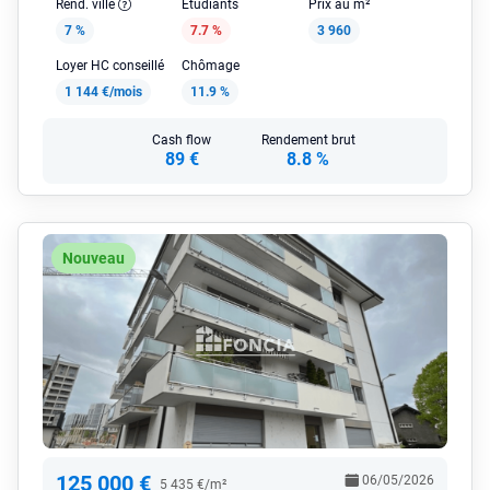
Rend. ville
Étudiants
Prix au m²
7 %
7.7 %
3 960
Loyer HC conseillé
Chômage
1 144 €/mois
11.9 %
Cash flow
Rendement brut
89 €
8.8 %
Nouveau
125 000 €
06/05/2026
5 435 €/m²