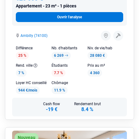
Appartement
23 m² - 1 pièces
Ouvrir l'analyse
Ambilly (74100)
Différence
Nb. d'habitants
Niv. de vie/hab
25 %
6 269
28 080 €
Rend. ville
Étudiants
Prix au m²
7 %
7.7 %
4 360
Loyer HC conseillé
Chômage
944 €/mois
11.9 %
Cash flow
Rendement brut
-19 €
8.4 %
Nouveau