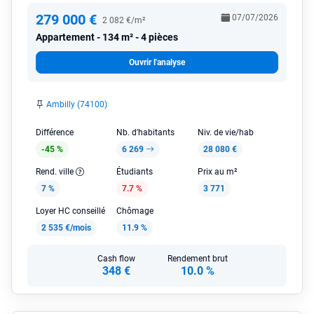
279 000 €
07/07/2026
2 082 €/m²
Appartement
134 m² - 4 pièces
Ouvrir l'analyse
Ambilly (74100)
Différence
Nb. d'habitants
Niv. de vie/hab
-45 %
6 269
28 080 €
Rend. ville
Étudiants
Prix au m²
7 %
7.7 %
3 771
Loyer HC conseillé
Chômage
2 535 €/mois
11.9 %
Cash flow
Rendement brut
348 €
10.0 %