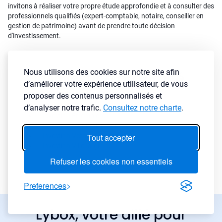
invitons à réaliser votre propre étude approfondie et à consulter des
professionnels qualifiés (expert-comptable, notaire, conseiller en
gestion de patrimoine) avant de prendre toute décision
d'investissement.
Nous utilisons des cookies sur notre site afin
Où investir à proximité
d’améliorer votre expérience utilisateur, de vous
de Ambilly
proposer des contenus personnalisés et
d’analyser notre trafic.
Consultez notre charte
.
Investir à Etrembieres
Investir à Monnetier-mornex
Investir à Vetraz-monthoux
Tout accepter
Investir à Ville-la-grand
Refuser les cookies non essentiels
Preferences
Lybox, votre allié pour