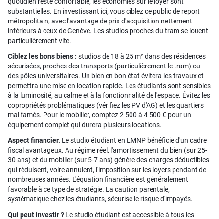
quotidien reste confortable, les économies sur le loyer sont
substantielles. En investissant ici, vous ciblez ce public de report
métropolitain, avec l'avantage de prix d'acquisition nettement
inférieurs à ceux de Genève. Les studios proches du tram se louent
particulièrement vite.
Ciblez les bons biens :
studios de 18 à 25 m² dans des résidences
sécurisées, proches des transports (particulièrement le tram) ou
des pôles universitaires. Un bien en bon état évitera les travaux et
permettra une mise en location rapide. Les étudiants sont sensibles
à la luminosité, au calme et à la fonctionnalité de l'espace. Évitez les
copropriétés problématiques (vérifiez les PV d'AG) et les quartiers
mal famés. Pour le mobilier, comptez 2 500 à 4 500 € pour un
équipement complet qui durera plusieurs locations.
Aspect financier.
Le studio étudiant en LMNP bénéficie d'un cadre
fiscal avantageux. Au régime réel, l'amortissement du bien (sur 25-
30 ans) et du mobilier (sur 5-7 ans) génère des charges déductibles
qui réduisent, voire annulent, l'imposition sur les loyers pendant de
nombreuses années. L'équation financière est généralement
favorable à ce type de stratégie. La caution parentale,
systématique chez les étudiants, sécurise le risque d'impayés.
Qui peut investir ?
Le studio étudiant est accessible à tous les