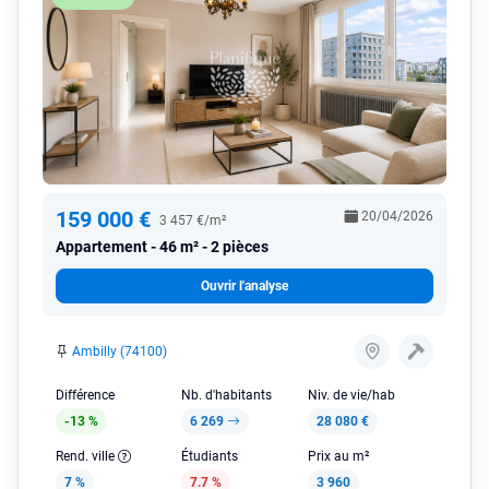
159 000 €
20/04/2026
3 457 €/m²
Appartement
46 m² - 2 pièces
Ouvrir l'analyse
Ambilly (74100)
Différence
Nb. d'habitants
Niv. de vie/hab
-13 %
6 269
28 080 €
Rend. ville
Étudiants
Prix au m²
7 %
7.7 %
3 960