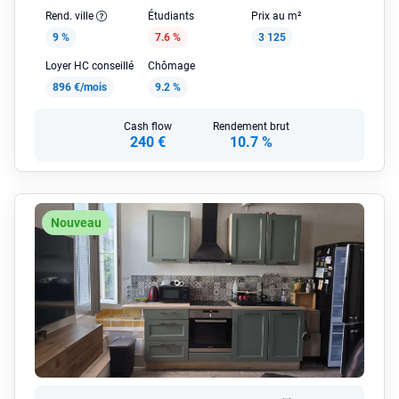
Rend. ville
Étudiants
Prix au m²
9 %
7.6 %
3 125
Loyer HC conseillé
Chômage
896 €/mois
9.2 %
Cash flow
Rendement brut
240 €
10.7 %
Nouveau