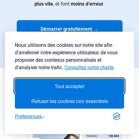
plus vite
, et font
moins d’erreur
.
Démarrer gratuitement
→
Nous utilisons des cookies sur notre site afin
Essai gratuit 7 jours
d’améliorer votre expérience utilisateur, de vous
Aucune carte requise
proposer des contenus personnalisés et
d’analyser notre trafic.
Consultez notre charte
.
Filtrez les annonces
Tout accepter
immobilières
Refuser les cookies non essentiels
Preferences