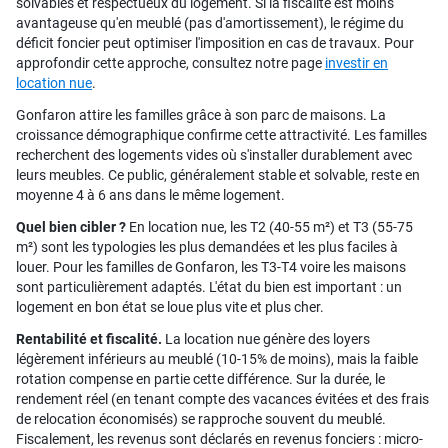
solvables et respectueux du logement. Si la fiscalité est moins
avantageuse qu'en meublé (pas d'amortissement), le régime du
déficit foncier peut optimiser l'imposition en cas de travaux. Pour
approfondir cette approche, consultez notre page
investir en
location nue
.
Gonfaron attire les familles grâce à son parc de maisons. La
croissance démographique confirme cette attractivité. Les familles
recherchent des logements vides où s'installer durablement avec
leurs meubles. Ce public, généralement stable et solvable, reste en
moyenne 4 à 6 ans dans le même logement.
Quel bien cibler ?
En location nue, les T2 (40-55 m²) et T3 (55-75
m²) sont les typologies les plus demandées et les plus faciles à
louer. Pour les familles de Gonfaron, les T3-T4 voire les maisons
sont particulièrement adaptés. L'état du bien est important : un
logement en bon état se loue plus vite et plus cher.
Rentabilité et fiscalité.
La location nue génère des loyers
légèrement inférieurs au meublé (10-15% de moins), mais la faible
rotation compense en partie cette différence. Sur la durée, le
rendement réel (en tenant compte des vacances évitées et des frais
de relocation économisés) se rapproche souvent du meublé.
Fiscalement, les revenus sont déclarés en revenus fonciers : micro-