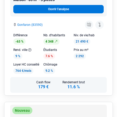
Ouvrir l'analyse
Gonfaron (83590)
Différence
Nb. d'habitants
Niv. de vie/hab
-63 %
4 348
21 490 €
Rend. ville
Étudiants
Prix au m²
9 %
7.6 %
2 292
Loyer HC conseillé
Chômage
764 €/mois
9.2 %
Cash flow
Rendement brut
179 €
11.6 %
Nouveau