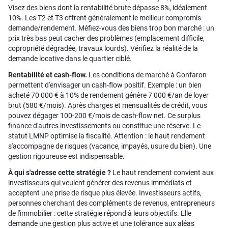
Visez des biens dont la rentabilité brute dépasse 8%, idéalement
10%. Les T2 et T3 offrent généralement le meilleur compromis
demande/rendement. Méfiez-vous des biens trop bon marché : un
prix très bas peut cacher des problèmes (emplacement difficile,
copropriété dégradée, travaux lourds). Vérifiez la réalité de la
demande locative dans le quartier ciblé.
Rentabilité et cash-flow.
Les conditions de marché à Gonfaron
permettent d'envisager un cash-flow positif. Exemple : un bien
acheté 70 000 € à 10% de rendement génère 7 000 €/an de loyer
brut (580 €/mois). Après charges et mensualités de crédit, vous
pouvez dégager 100-200 €/mois de cash-flow net. Ce surplus
finance d'autres investissements ou constitue une réserve. Le
statut LMNP optimise la fiscalité. Attention : le haut rendement
s'accompagne de risques (vacance, impayés, usure du bien). Une
gestion rigoureuse est indispensable.
À qui s'adresse cette stratégie ?
Le haut rendement convient aux
investisseurs qui veulent générer des revenus immédiats et
acceptent une prise de risque plus élevée. Investisseurs actifs,
personnes cherchant des compléments de revenus, entrepreneurs
de l'immobilier : cette stratégie répond à leurs objectifs. Elle
demande une gestion plus active et une tolérance aux aléas