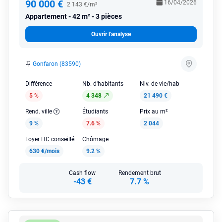
90 000 €
16/04/2026
2 143 €/m²
Appartement
42 m² - 3 pièces
Ouvrir l'analyse
Gonfaron (83590)
Différence
Nb. d'habitants
Niv. de vie/hab
5 %
4 348
21 490 €
Rend. ville
Étudiants
Prix au m²
9 %
7.6 %
2 044
Loyer HC conseillé
Chômage
630 €/mois
9.2 %
Cash flow
Rendement brut
-43 €
7.7 %