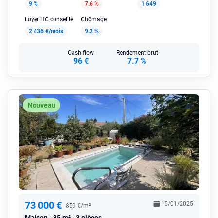
9 %
7.6 %
1 649
Loyer HC conseillé
Chômage
2 436 €/mois
9.2 %
Cash flow
Rendement brut
96 €
7.7 %
Nouveau
73 000 €
15/01/2025
859 €/m²
Maison
85 m² - 3 pièces