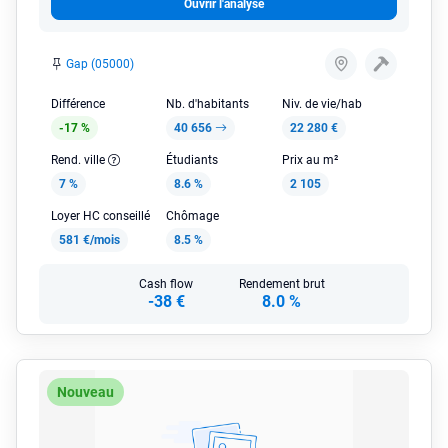
Ouvrir l'analyse
Gap (05000)
Différence
Nb. d'habitants
Niv. de vie/hab
-17 %
40 656
22 280 €
Rend. ville
Étudiants
Prix au m²
7 %
8.6 %
2 105
Loyer HC conseillé
Chômage
581 €/mois
8.5 %
Cash flow
Rendement brut
-38 €
8.0 %
Nouveau