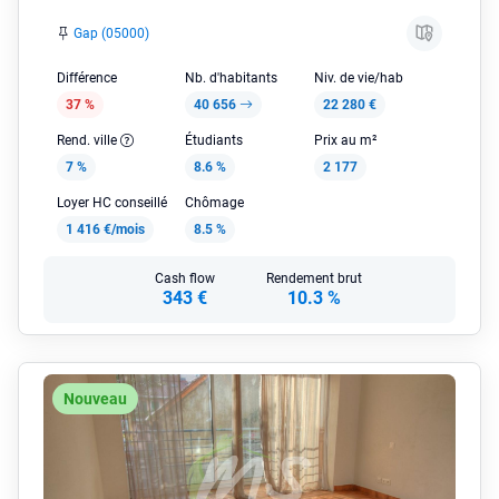
Gap (05000)
Différence
Nb. d'habitants
Niv. de vie/hab
37 %
40 656
22 280 €
Rend. ville
Étudiants
Prix au m²
7 %
8.6 %
2 177
Loyer HC conseillé
Chômage
1 416 €/mois
8.5 %
Cash flow
Rendement brut
343 €
10.3 %
Nouveau