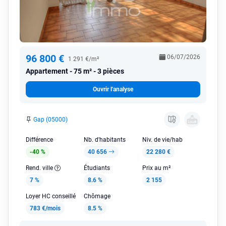
96 800 €
06/07/2026
1 291 €/m²
Appartement
75 m² - 3 pièces
Ouvrir l'analyse
Gap (05000)
Différence
Nb. d'habitants
Niv. de vie/hab
-40 %
40 656
22 280 €
Rend. ville
Étudiants
Prix au m²
7 %
8.6 %
2 155
Loyer HC conseillé
Chômage
783 €/mois
8.5 %