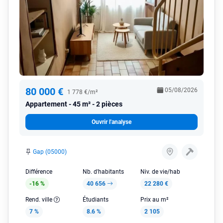
80 000 €
05/08/2026
1 778 €/m²
Appartement
45 m² - 2 pièces
Ouvrir l'analyse
Gap (05000)
Différence
Nb. d'habitants
Niv. de vie/hab
-16 %
40 656
22 280 €
Rend. ville
Étudiants
Prix au m²
7 %
8.6 %
2 105