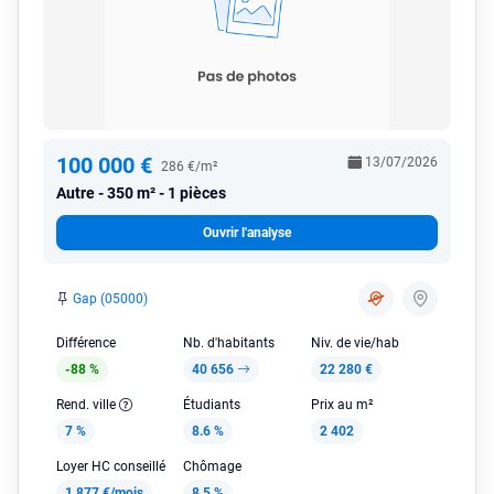
100 000 €
13/07/2026
286 €/m²
Autre
350 m² - 1 pièces
Ouvrir l'analyse
Gap (05000)
Différence
Nb. d'habitants
Niv. de vie/hab
-88 %
40 656
22 280 €
Rend. ville
Étudiants
Prix au m²
7 %
8.6 %
2 402
Loyer HC conseillé
Chômage
1 877 €/mois
8.5 %