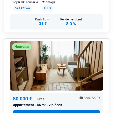
Loyer HC conseillé
Chômage
578 €/mois
8.5 %
Cash flow
Rendement brut
-31 €
8.0 %
Nouveau
80 000 €
22/07/2026
1 739 €/m²
Appartement
46 m² - 2 pièces