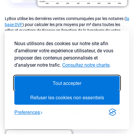
LyBox utilise les dernières ventes communiquées par les notaires (
la
base DVF
) pour calculer les prix moyens par m² dans toutes les
villes et quartiers de France en fonction de la typologie de votre
bien.
Nous utilisons des cookies sur notre site afin
Pour investir dans une ville ou dans un secteur en particulier, il est
d’améliorer votre expérience utilisateur, de vous
important de connaître le marché immobilier de la ville. Grâce à
proposer des contenus personnalisés et
LyBox, vous pouvez analyser rapidement les prix au m² de la ville et
d’analyser notre trafic.
Consultez notre charte
.
leur évolution dans le temps. Dans les grandes villes et metropoles,
l'analyse des prix immobiliers est faite par quartiers et Iris.
Tout accepter
Refuser les cookies non essentiels
Calcul et estimation des
loyers
Preferences