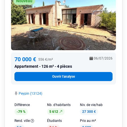
Nouveau
70 000 €
06/07/2026
556 €/m²
Appartement
126 m² - 4 pièces
Ouvrir l'analyse
Peypin (13124)
Différence
Nb. d'habitants
Niv. de vie/hab
-79 %
5 612
27 300 €
Rend. ville
Étudiants
Prix au m²