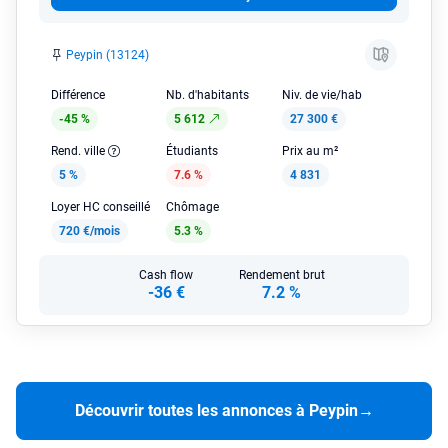
Peypin (13124)
Différence
Nb. d'habitants
Niv. de vie/hab
-45 %
5 612
27 300 €
Rend. ville
Étudiants
Prix au m²
5 %
7.6 %
4 831
Loyer HC conseillé
Chômage
720 €/mois
5.3 %
Cash flow
Rendement brut
-36 €
7.2 %
Découvrir toutes les annonces à Peypin
→