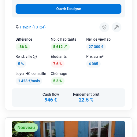
Ouvrir l'analyse
Peypin (13124)
Différence
Nb. d'habitants
Niv. de vie/hab
-86 %
5 612
27 300 €
Rend. ville
Étudiants
Prix au m²
5 %
7.6 %
4 085
Loyer HC conseillé
Chômage
1 423 €/mois
5.3 %
Cash flow
Rendement brut
946 €
22.5 %
Nouveau