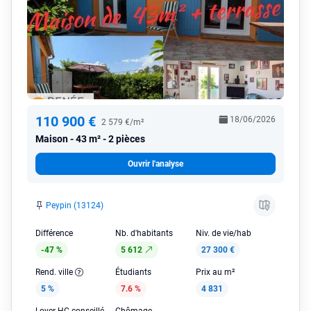
110 900 €
18/06/2026
2 579 €/m²
Maison
43 m² - 2 pièces
Ouvrir l'analyse
Peypin (13124)
Différence
Nb. d'habitants
Niv. de vie/hab
-47 %
5 612
27 300 €
Rend. ville
Étudiants
Prix au m²
5 %
7.6 %
4 831