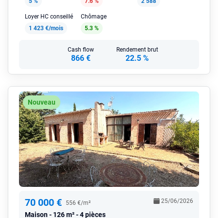
5 %
7.6 %
2 588
Loyer HC conseillé
Chômage
1 423 €/mois
5.3 %
Cash flow
Rendement brut
866 €
22.5 %
Nouveau
70 000 €
25/06/2026
556 €/m²
Maison
126 m² - 4 pièces