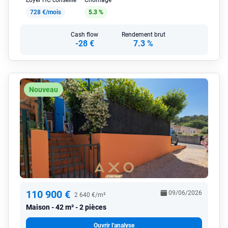
Loyer HC conseillé
Chômage
728 €/mois
5.3 %
Cash flow
Rendement brut
-28 €
7.3 %
Nouveau
110 900 €
09/06/2026
2 640 €/m²
Maison
42 m² - 2 pièces
Ouvrir l'analyse