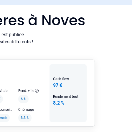
ères à Noves
est publiée.
tes différents !
Cash flow
97 €
e/hab
Rend. ville
Rendement brut
€
6 %
8.2 %
Loyer HC conseillé
Chômage
/mois
8.8 %