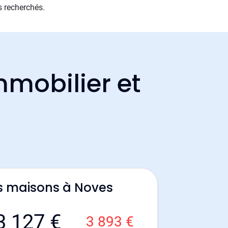
s recherchés.
mmobilier et
s maisons à Noves
3 127 €
3 893 €