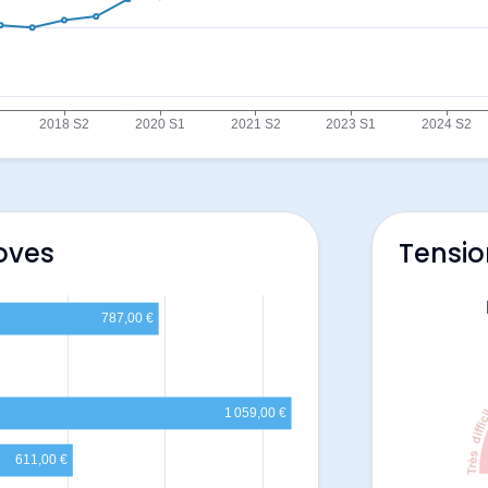
oves
Tensio