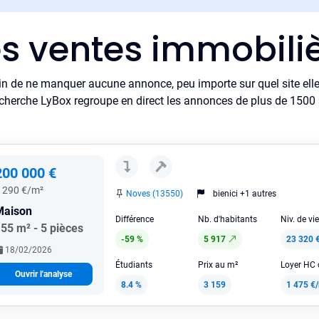
es ventes immobili
in de ne manquer aucune annonce, peu importe sur quel site elle 
cherche LyBox regroupe en direct les annonces de plus de 1500 si
200 000 €
 290 €/m²
Noves (13550)
bienici +1 autres
Maison
Différence
Nb. d'habitants
Niv. de vi
55 m² - 5 pièces
-59 %
5 917
23 320 
18/02/2026
Étudiants
Prix au m²
Ouvrir l'analyse
8.4 %
3 159
1 475 €