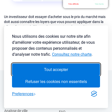
Un investisseur doit essayer d'acheter sous le prix du marché mais
doit aussi connaître les loyers que vous pouvez appliquer dans la
ville en fonction de l’état et des prestations de votre bien.
Nous utilisons des cookies sur notre site afin
LyBox analyse des millions d’annonces de locations afin de
modéliser les loyers de la ville en fonction du type de bien
d’améliorer votre expérience utilisateur, de vous
(appartement ou maison) mais aussi de la typologie (studio, T2, T3,
proposer des contenus personnalisés et
T4, T5 ...) et du mode de location choisi (meublé ou vide).
d’analyser notre trafic.
Consultez notre charte
.
Tout accepter
Fonctionnalités
A propos
Refuser les cookies non essentiels
Extension navigateur
Programme ambassadeur
Preferences
Simulateur d’investissement
Avis client
locatif
Podcasts et Interviews
Moteur de recherche immobilier
Presse
Analyse de ville
FAQ