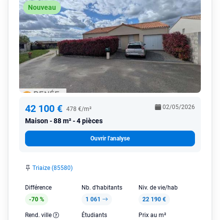
Nouveau
42 100 €
02/05/2026
478 €/m²
Maison
88 m² - 4 pièces
Ouvrir l'analyse
Triaize (85580)
Différence
Nb. d'habitants
Niv. de vie/hab
-70 %
1 061
22 190 €
Rend. ville
Étudiants
Prix au m²